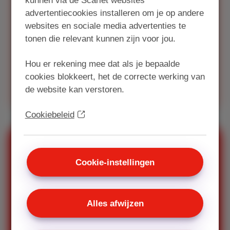
kunnen via de Scarlet websites
connectiviteit: surfen, TV
advertentiecookies installeren om je op andere
kijken en onbeperkt bellen –
websites en sociale media advertenties te
overal in België.
tonen die relevant kunnen zijn voor jou.
Vanaf
€ 50
/maand
Hou er rekening mee dat als je bepaalde
cookies blokkeert, het de correcte werking van
Bekijk Trio Mobile
de website kan verstoren.
Cookiebeleid
+
+
Cookie-instellingen
Internet + TV +
vaste lijn
Alles afwijzen
Onbeperkt internet, meer dan