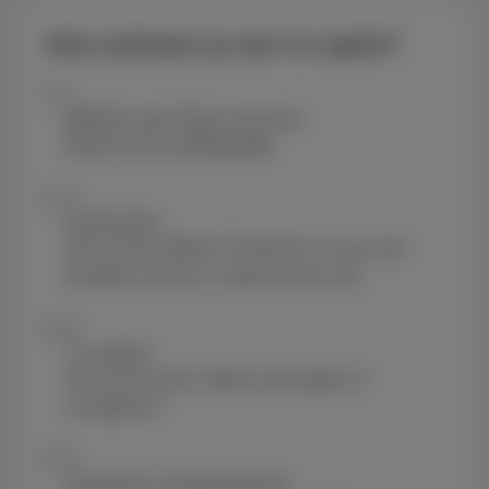
Hoe activeer je een tv-optie?
1
Meld je aan bij je account
Meld je aan op
MyScarlet
.
2
Producten
Klik op het tabblad "Producten" en ga naar
beneden tot je je tv-abonnement ziet.
3
Tv-opties
Klik op de knop "Opties toevoegen of
verwijderen”.
4
Activeren of deactiveren