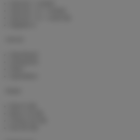
Internet + mobiel
Internet + tv + mobiel
Internet + tv + vaste lijn
Digitale tv
Internet
Standaard
Onbeperkt
Fiber
Speedtest
Mobile
Red 5 GB
Berry 10 GB
Cherry 20 GB
Hot 50 GB