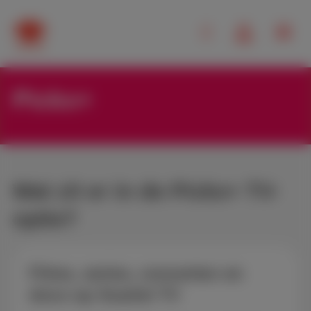
Pickx+
Wat zit er in de Pickx+ TV-
optie?
Films, series, concerten en
docs op Scarlet TV