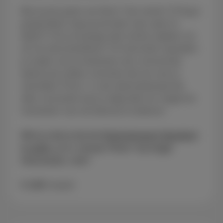
Ben jij een grote van films? Van series? Of lig je
graag lekker lang op de bank naar sport te
kijken? Of je wil graag meer kennis opdoen via
tal van documentaires? Of misschien nog beter:
je maakt van je huiskamer een concertzaal
dankzij de unieke concerten die we voor je
uitzenden! Pickx+ is een televisiekanaal die
alles verzamelt wat je nodig hebt om magische
momenten voor de televisie te beleven.
Wist je dat je bij het
Entertainment Standard
tv-optie
, je er zomaar Pickx+ bij krijgt!
Interessant, niet?
€ 4,99
/maand