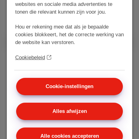
€ 12,99
/maand
websites en sociale media advertenties te
tonen die relevant kunnen zijn voor jou.
Ontdek Entertainment Standard
Hou er rekening mee dat als je bepaalde
cookies blokkeert, het de correcte werking van
de website kan verstoren.
Sports
Cookiebeleid
Supporter voor jouw favoriete ploeg, sportman of
sportvrouw met de tv-optie Sports! Krijg toegang
Cookie-instellingen
tot de Belgische en internationale
sportcompetities. Voetbal, tennis, motorsport en
nog veel meer.
Alles afwijzen
€ 24,99 /maand
Alle cookies accepteren
Ontdek Sports