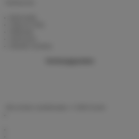
Klantenzone
MyScarlet
Hulp en FAQ
Webmail
Verhuizen
Klanten reviews
Verkooppunten
Alle rechten voorbehouden. © 2026 Scarlet
Algemene voorwaarden, consumenteninfo en
privacy
Prijslijst
Cookiebeleid