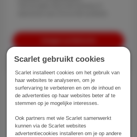
Vink de opties die je wilt activeren of
deactiveren aan of uit en klik op Bestel.
Inloggen op MyScarlet
Scarlet gebruikt cookies
Scarlet installeert cookies om het gebruik van
Entertainment Standard
haar websites te analyseren, om je
surfervaring te verbeteren en om de inhoud en
Geniet nu nog meer van jouw tv dankzij
de advertenties op haar websites beter af te
Entertainment Standard die je toegang geeft tot
stemmen op je mogelijke interesses.
meer tv-kanalen zodat je kan kijken naar een
Ook partners met wie Scarlet samenwerkt
spannende film, een serie, een documentaire of
kunnen via de Scarlet websites
tekenfilm! Aan jou de keuze!
advertentiecookies installeren om je op andere