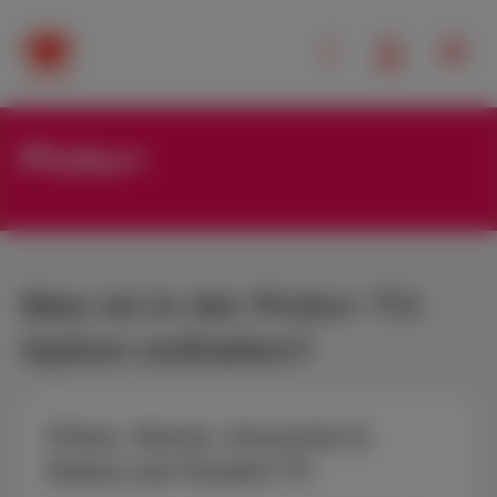
Pickx+
Was ist in der Pickx+ TV-
Option enthalten?
Filme, Serien, Konzerte &
Dokus auf Scarlet TV