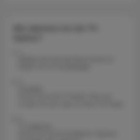
Wie aktiviere ich die TV-
Option?
1
Melden Sie sich bei Ihrem Konto an
Melden Sie sich bei
MyScarlet
.
2
Produkte
Klicken Sie auf die "Produkte" Start und
scrollen Sie nach unten zu Ihrem TV-Produkt.
3
TV-Optionen
Klicken Sie auf die Schaltfläche "Optionen