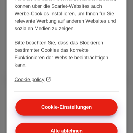
Sie zusätzliche Kanäle hinzufügen, um einen
können über die Scarlet-Websites auch
guten Thriller, eine Serie, eine Dokumentation
Werbe-Cookies installieren, um Ihnen für Sie
oder einen Zeichentrickfilm zu sehen! Sie haben
relevante Werbung auf anderen Websites und
die Wahl!
sozialen Medien zu zeigen.
€ 12,99
/Monat
Bitte beachten Sie, dass das Blockieren
bestimmter Cookies das korrekte
Funktionieren der Website beeinträchtigen
Entdecken Sie Entertainment Standard
kann.
Cookie policy
Sports
Cookie-Einstellungen
Unterstützen Sie Ihre Lieblingsteams mit Pickx
Sports! Schau dir die belgischen und
internationalen Wettkämpfe in Fußball, Tennis,
Motorsport, ...
Alle ablehnen