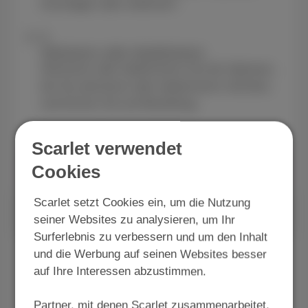
hinzufügen oder entfernen".
4
Aktivieren oder deaktivieren
Aktivieren oder deaktivieren Sie die Optionen,
die Sie aktivieren oder deaktivieren möchten,
und klicken Sie auf Bestellung.
Scarlet verwendet
Anmelden bei MyScarlet
Cookies
Scarlet setzt Cookies ein, um die Nutzung
seiner Websites zu analysieren, um Ihr
Surferlebnis zu verbessern und um den Inhalt
Entertainment Standard
und die Werbung auf seinen Websites besser
auf Ihre Interessen abzustimmen.
Mit Entertainment Standard können Sie noch
mehr aus Ihrem Fernseher herausholen, indem
Partner, mit denen Scarlet zusammenarbeitet,