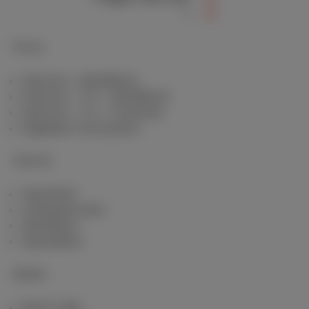
Packs
Internet + Mobilfunk
Internet + TV + Mobilfunk
Internet + TV + Festnetz
Digitales Fernsehen
Internet
Standard
Unbegrenztes
Glasfaser
Speedtest
Mobile
Red 5 GB