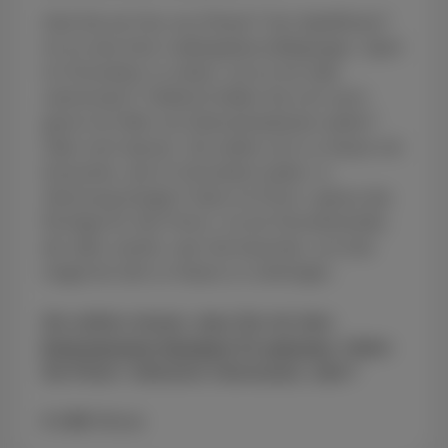
Sind Sie ein Fan von Filmen? Von Spielfilmen?
Ist es eine Ihrer Lieblingsbeschäftigungen, Sport
im Fernsehen zu sehen, sei es live oder
zeitversetzt? Vielleicht bilden Sie sich auch
gerne mit Hilfe von Dokumentationen weiter?
Oder noch besser: Sie wollen sich zu Hause mit
Konzerten, die im Fernsehen laufen, in
Stimmung bringen? Dann ist Pickx+ genau das
Richtige für Sie! Pickx+ ist ein Fernsehsender,
der alles vereint, was Sie brauchen, um eine
magische Zeit zu Hause zu verbringen.
Sie sollten wissen, dass Sie mit dem
Entertainment Standard TV optionen
, haben
Sie Pickx+ inklusive! Interessant, oder?
€ 4.99
/Monat