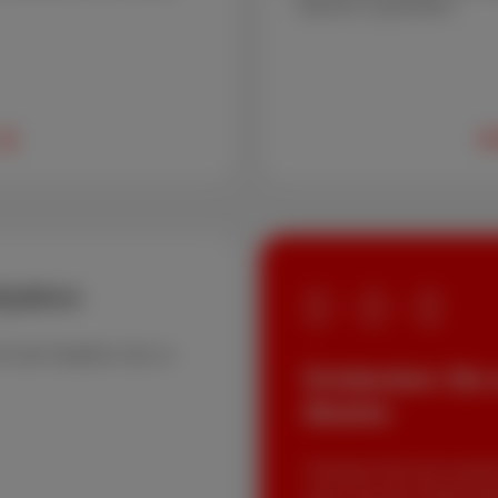
überall zu genießen.
2
dyabos
+
+
e das Angebot, das zu
Entdecken Sie 
Mobile
Schauen Sie sich unsere 
wenn Sie Ihre Telekomd