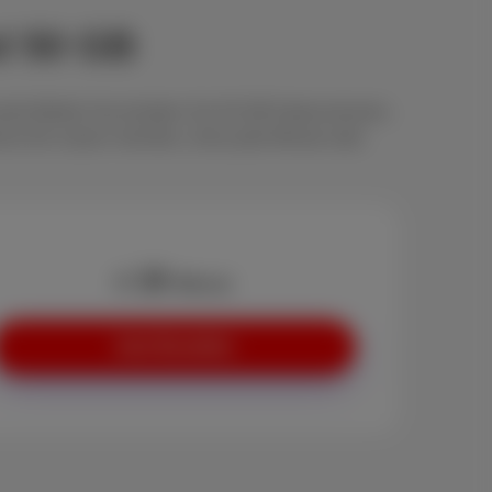
nd 50 GB
arlet Mobile Hot erhalten Sie 50 GB Datenvolumen,
one frei nutzen möchten, ohne jede Minute oder
18
€
/Monat
Jetzt Bestellen