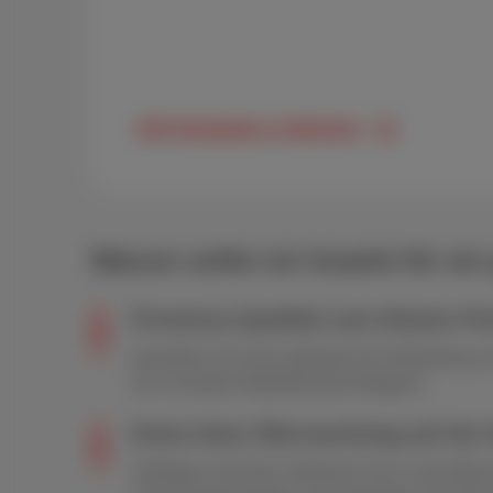
Alle Handyabos entdecken
Warum sollte ich Scarlet für e
Proximus-Qualität zum kleinen Pr
Genießen Sie eine optimale 4G-Verbindung zum 
Sie im besten Mobilfunknetz Belgiens.
Keine böse Überraschung auf der
Verfolgen Sie Ihren Verbrauch live in der MySc