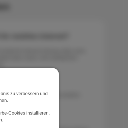
en
für mobiles Internet?
Komfort für intensive Nutzung. Ideal, wenn
obile Daten nutzen, ohne ständig Ihren
en.
Tag nutzen;
lebnis zu verbessern und
 YouTube, TikTok oder Netflix ansehen;
men.
e nutzen;
tlich teilen;
be-Cookies installieren,
nden und E-Mails lesen.
n.