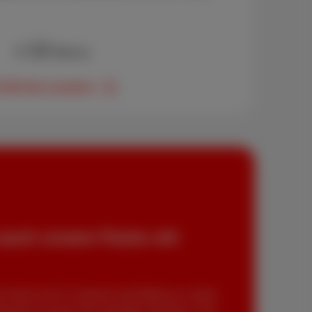
13
€
/Monat
0 GB-Abo ansehen
auch unsere Packs mit
Packs mit TV, Internet und Mobile an. Ideal,
ienste an einem Ort verwalten möchten, zum