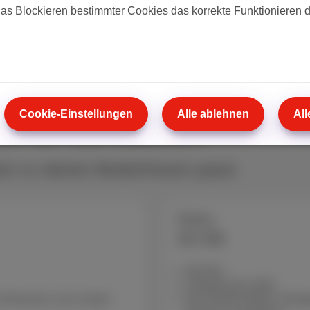
Kurz gesagt: 50 GB geben
das Blockieren bestimmter Cookies das korrekte Funktionieren 
nutzen.
Cookie-Einstellungen
Alle ablehnen
All
der 20 GB wählen?
en zu deinen Bedürfnissen passt
Cherry
20 GB
600 Min
Unbegrenzte SMS
nd Streamen zum runden
Die Komfort-Wahl: Verdop