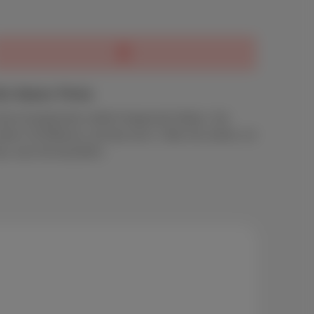
in klarer Preis
ine komplizierte zeitlich begrenzte Aktion. Sie
ahlen 18 €/Monat, und das war’s. Was Sie sehen, ist
as, was Sie bezahlen.