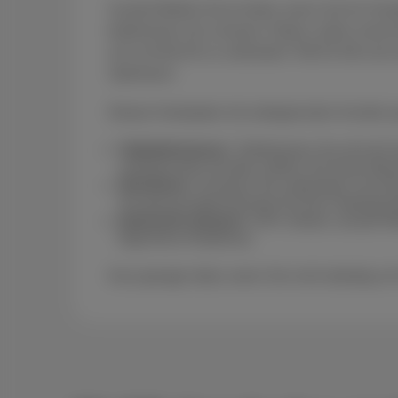
Scarlet Mobile Hot ist ideal, wenn Sie Ihr Sma
telefonieren oft, schauen Videos, teilen man
sich mit WLAN zu verbinden? Mit 50 GB und 
Spielraum.
Dieses Handyabo mit unbegrenzten Anrufen pa
Vieltelefonierern:
Telefonieren Sie oft mit 
unbegrenzten Anrufen zählen Sie keine Min
Streamern:
Schauen Sie unterwegs YouTube
Sie genug Datenvolumen für Ihre Lieblingsv
Intensiven Nutzern:
GPS, Musik, soziale M
folgt Ihrem Rhythmus.
Kurz gesagt: ideal, wenn Sie nicht ständig 