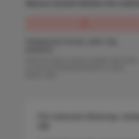
Warum Scarlet Mobile Hot wähl
Unbegrenzte Anrufe, jeden Tag
praktisch
Rufen Sie Familie, Freunde, Kollegen oder Kunden
an, ohne auf verbleibende Minuten zu achten.
Einfach, oder?
Für intensive Nutzung: unb
GB