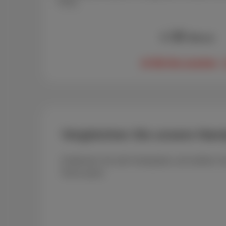
Preis.
10
€
/Monat
10 GB-Abo ansehen
Vergleichen Sie unsere Han
Entdecken Sie alle Handyabos und wählen Si
Ihnen passt.