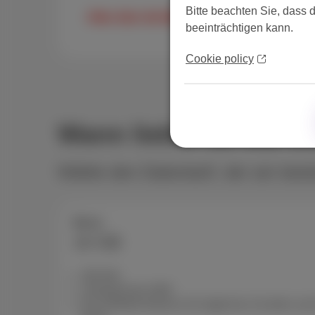
Bitte beachten Sie, dass 
Alles über die MyScarlet-App erfahren
beeinträchtigen kann.
Cookie policy
Wann lieber 10 GB o
Wähle den Datentarif, der am best
Berry
10 GB
300 Min
Unbegrenzte SMS
Die perfekte Balance für tägliches Scrollen u