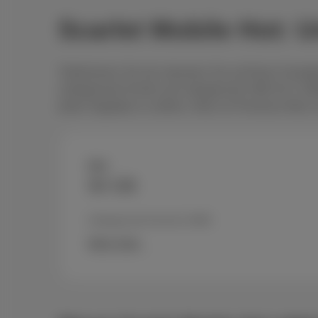
Scarlet Mobile Hot: 
Telefonieren Sie oft, streamen Sie auf Ihrem Smart
unbegrenzte Anrufe und unbegrenzte SMS für € 18/Mo
jedes Gigabyte zu zählen. Alles im Proximus-Netz 
Hot
50 GB
Unbegrenzte Anrufe & SMS
Mehr Infos