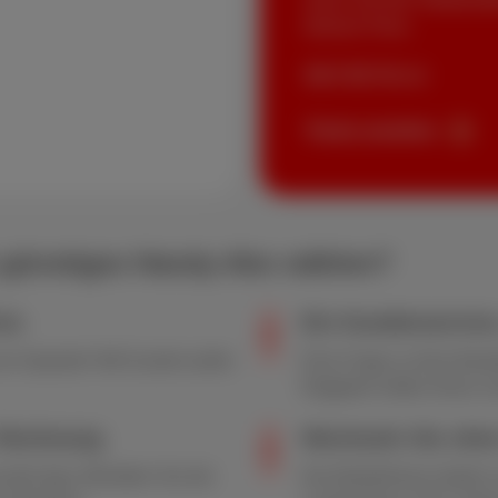
kleinen Preis.
Ab € 42
/Monat
Packs ansehen
in günstiges Handy-Abo wählen?
eis
Ein Kundenservice
Spartarif. Mit Scarlet surfen
Eine Frage zu Ihrer Best
Ratgeber helfen Ihnen sc
 Rechnung
Wechseln Sie ohne
arlet-App. Behalten Sie die
Ihre Bedürfnisse ändern