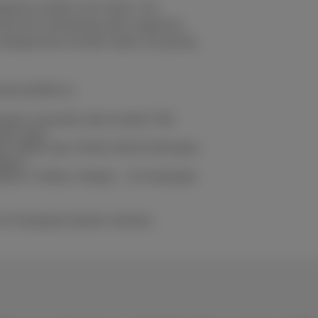
rtphone wirklich viel nutzen. Sie
chmal Ihre Verbindung oder vergessen,
unbegrenzten Anrufen haben Sie genug
sst perfekt zu:
Familie, Freunden oder Kunden? Mit
uten mehr.
, Netflix oder TikTok? Mit 50 GB haben
ideos.
edien, E-Mails, Hotspot… Ihr Handyabo
an Ihr Handyabo denken möchten.