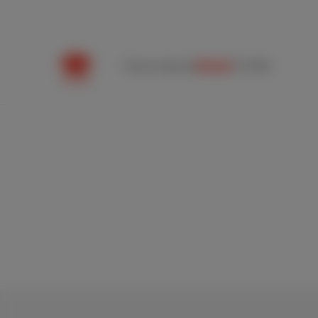
Packs
Internet
Mobile
TV
Hilfe
Handyabo mit unb
Anrufen
50 GB, unbegrenzte Anrufe und S