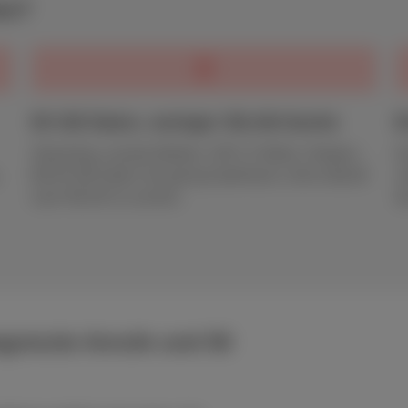
en?
50 GB Daten, weniger WLAN-Suche
E
Streaming, soziale Medien, GPS, E-Mails, Hotspot…
Ke
Mit 50 GB haben Sie genug Spielraum, ohne überall
z
nach WLAN zu suchen.
d
egrenzte Anrufe und 50