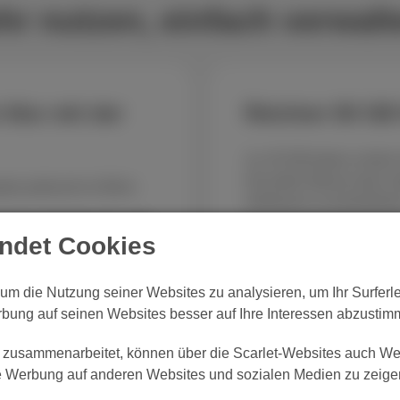
r nutzen, einfach verwalt
 Abo mit der
Reichen 50 GB 
Ja, 50 GB bieten echten 
Sie jeden Monat viele m
bo jederzeit im Blick:
Verbrauch zu kontrollier
 Ihre verbleibenden GB
endet Cookies
Mit 50 GB können Sie:
hr Limit erreichen.
dürfnisse? Wechseln Sie
soziale Medien jeden 
, um die Nutzung seiner Websites zu analysieren, um Ihr Surfer
len:
alles ist in der App
regelmässig Videos auf
rbung auf seinen Websites besser auf Ihre Interessen abzustim
Musik streamen;
Google Maps oder Waz
Ihre Verbindung gelegen
t zusammenarbeitet, können über die Scarlet-Websites auch Wer
surfen, Nachrichten se
te Werbung auf anderen Websites und sozialen Medien zu zeige