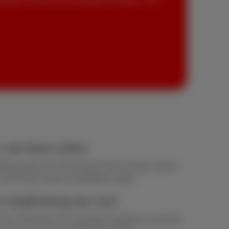
, der Ihnen zuhört
ellung oder Ihrer Rechnung? Keine Panik, unsere
hnell über unsere Kontaktseite weiter.
 Verpflichtung den Tarif
 sich? Wechseln Sie monatlich kostenlos und ohne