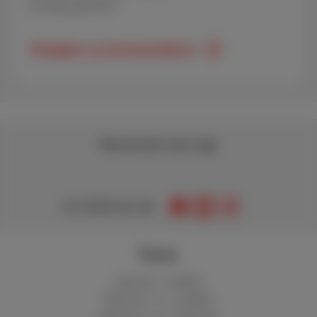
Zondag: gesloten
Piektijden van de klantendienst
Download onze app
Je vindt ons op
Packs
Internet + mobiel
Internet + tv + mobiel
Internet + tv + vaste lijn