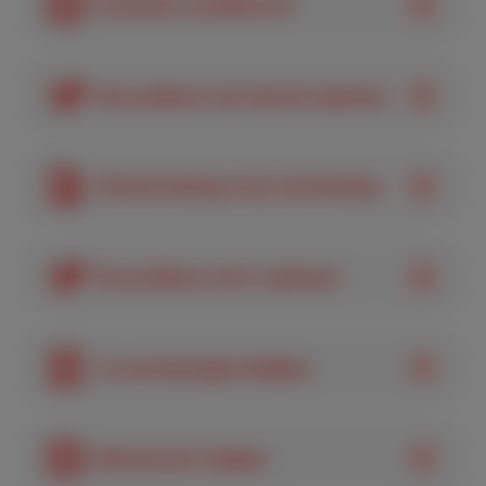
Inschrijven op MyScarlet
Een probleem met internet oplossen
Vind het bedrag van je aanrekening
Een probleem met tv oplossen
Je aanrekeningen bekijken
Abonnement wijzigen