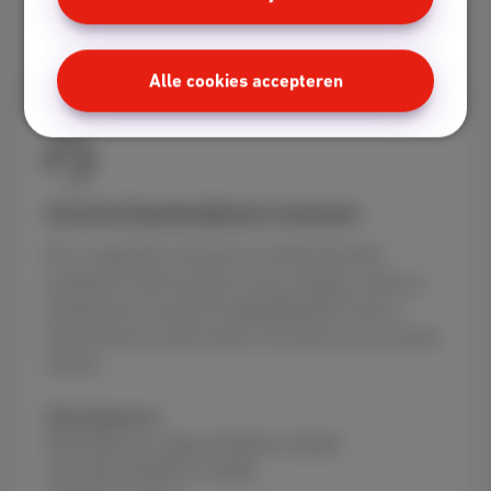
Contactformulier
Alle cookies accepteren
Scarlet klantendienst nummer
Een vraag? Een technisch of administratief
probleem? Geen paniek, onze collega’s staan je
telefonisch te woord via
02 275 27 27
. Hou je
klantnummer bij de hand, zo kunnen we je sneller
helpen.
Openingsuren:
Maandag tot vrijdag: 09u00 tot 20u00
Zaterdag: 09u00 tot 18u00