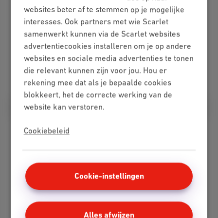
Kom langs in een winkel!
websites beter af te stemmen op je mogelijke
interesses. Ook partners met wie Scarlet
Heb je vragen over onze abonnementen en wil je
samenwerkt kunnen via de Scarlet websites
persoonlijk advies? Spring gerust binnen in een
advertentiecookies installeren om je op andere
winkel van Scarlet!
websites en sociale media advertenties te tonen
die relevant kunnen zijn voor jou. Hou er
Vind een winkel in je buurt
rekening mee dat als je bepaalde cookies
blokkeert, het de correcte werking van de
website kan verstoren.
Cookiebeleid
Scarlet contactformulier en e-mail
Cookie-instellingen
Je hebt geen onmiddellijke reactie nodig? Gebruik
gewoon ons contactformulier om ons je minder
dringende vragen te stellen.
Alles afwijzen