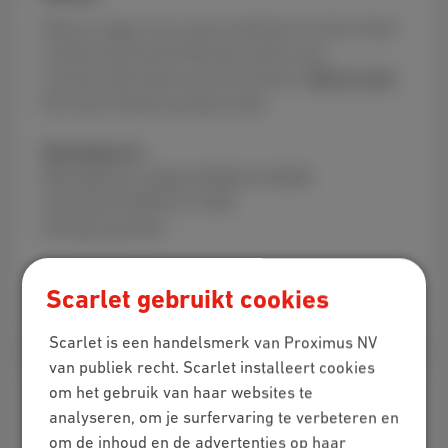
Heb je vragen over onze producten of wil je klant
worden bij Scarlet? Bel dan gratis onze
commerciële dienst op het nummer
0800 84 000
.
Ons team helpt je graag verder.
Openingsuren
Maandag tot vrijdag: 09u00 tot 20u00
Zaterdag: 09u00 tot 17u00
Zondag: gesloten
Piektijden van de commerciële dienst
Scarlet gebruikt cookies
Scarlet is een handelsmerk van Proximus NV
van publiek recht. Scarlet installeert cookies
om het gebruik van haar websites te
analyseren, om je surfervaring te verbeteren en
om de inhoud en de advertenties op haar