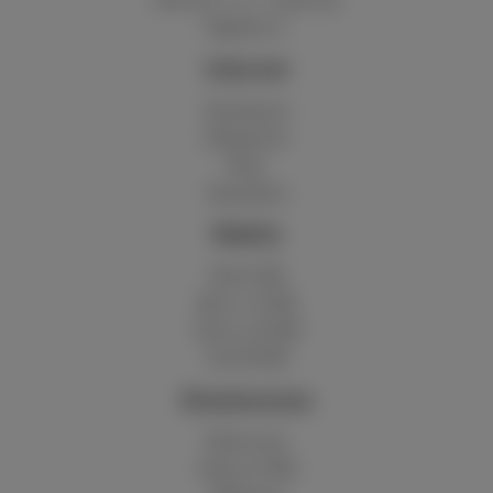
Digitale tv
Internet
Standaard
Onbeperkt
Fiber
Speedtest
Mobile
Red 5 GB
Berry 10 GB
Cherry 20 GB
Hot 50 GB
Klantenzone
MyScarlet
Hulp en FAQ