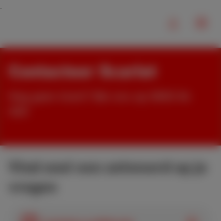
Contacteer Scarlet
Nog geen klant? Bel ons op 0800 84
000
Vind snel een antwoord op je
vragen