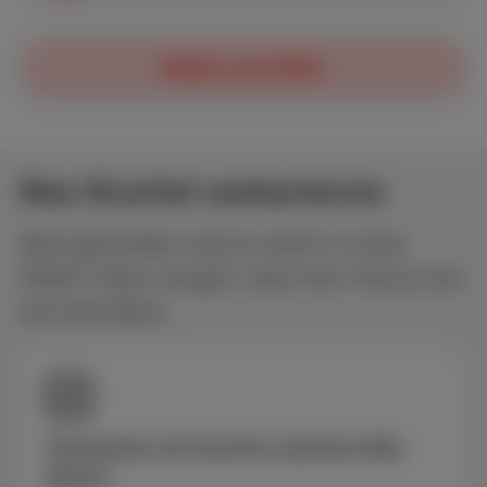
Bekijk al onze FAQ's
Hoe Scarlet contacteren
Niet gevonden wat je zocht in onze
FAQs? Geen zorgen, lees hier hoe je ons
kan bereiken.
Contacteer de Scarlet commerciële
dienst