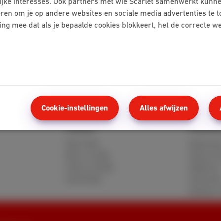
ijke interesses. Ook partners met wie Scarlet samenwerkt kunne
eren om je op andere websites en sociale media advertenties te 
ning mee dat als je bepaalde cookies blokkeert, het de correcte 
Tv-problemen
Een probleem met tv?
Cookie-instellingen
Alles afwijzen
Mobile
Klante
Red 5 GB
MyScarle
Berry 10 GB
Hulp en 
Cherry 20 GB
Webmail
Hot 50 GB
Verhuize
Klanten 