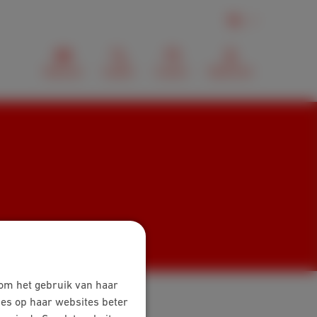
NL
Webmail
Zoeken
Contact
MyScarlet
 om het gebruik van haar
ies op haar websites beter