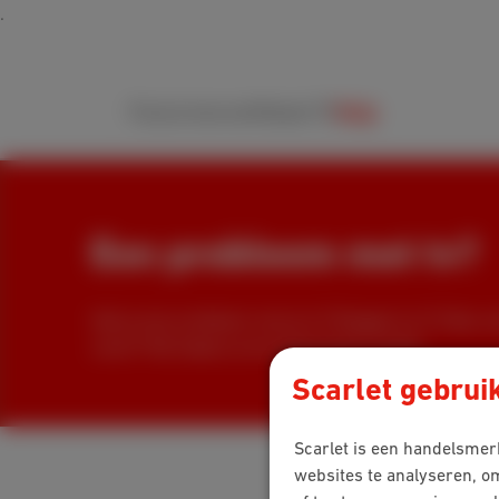
Packs
Internet
Mobiel
TV
Hulp
Een probleem met tv?
Heb je een probleem met je tv? Reageert je TV Box nie
zwart? Wij helpen je de oplossing te vinden.
Scarlet gebrui
Scarlet is een handelsmerk
websites te analyseren, o