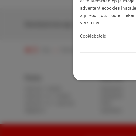
af te stemmen op je mogel
advertentiecookies install
zijn voor jou. Hou er reke
verstoren.
Download onze app
Cookiebeleid
Hulp
Televisie
Problemen oplossen
Packs
Internet
Internet + mobiel
Standaard
Internet + tv + mobiel
Onbeperkt
Internet + tv + vaste lijn
Fiber
Digitale tv
Speedtest