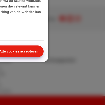
n via de Scarlet websites
tonen die relevant kunnen
werking van de website kan
Je vindt ons op
Alle cookies accepteren
nzone
Verkooppunten
t
FAQ
n
reviews