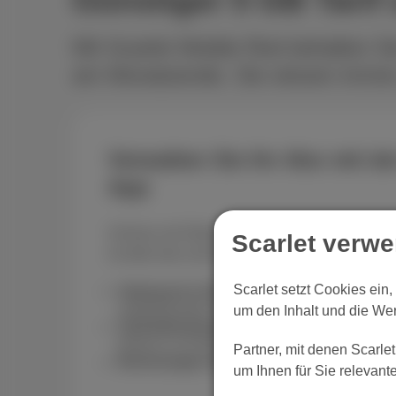
Mit Scarlet Mobile Red behalten Si
am Monatsende. Sie wissen immer
Verwalten Sie Ihr Abo mit de
App
Schluss mit Überraschungen auf der Rechnung
Scarlet verw
ist alles klar und übersichtlich:
Scarlet setzt Cookies ein
Verbrauch in Echtzeit prüfen:
Sehen Sie je
verbleibenden GB ein.
um den Inhalt und die We
Tarif jederzeit ändern:
Ihr Bedarf steigt? W
Klicks zu 10 GB oder 20 GB.
Partner, mit denen Scarle
Rechnungen einfach bezahlen:
Alles an ei
um Ihnen für Sie relevan