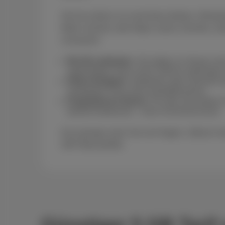
Ob Sie einfach nur erreichbar bleiben, Whats
Mails checken oder Maps nutzen möchten, die
Lösung für:
WLAN-Liebhaber:
Sie haben zu Hause un
regelmäßig? Dann sind 5 GB für unterwegs 
Kleine Budgets:
Studenten oder Senioren p
niedrigsten Preis ohne Qualitätsverlust.
Pragmatische Nutzer:
Für alle, die einfac
überall funktioniert – ohne Schnickschnack.
Kurz gesagt, wenn Sie sich fragen: „Warum m
GB-Paket perfekt.
Günstiger 5 GB Tarif 