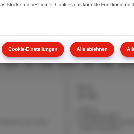
Kurz gesagt:
5 GB sind 
das Blockieren bestimmter Cookies das korrekte Funktionieren 
Wenn Sie jedoch oft Vide
ein Upgrade auf 10 GB 
Cookie-Einstellungen
Alle ablehnen
All
 auf 10 GB oder 20 GB sin
Cherry
20 GB
600 Min
Unbegrenzte SMS
nd Streamen zum runden
Die Komfort-Wahl: Verdop
überall zu genießen.