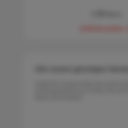
10
€
/Monat
10 GB-Abo ansehen
Alle unsere günstigen Hand
Vergleichen Sie ganz einfach alle unsere Ha
Sie das passende für sich. Einfach, klar und 
Warum mehr bezahlen?