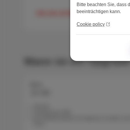
Bitte beachten Sie, dass 
beeinträchtigen kann.
Alles über die MyScarlet-App
Cookie policy
Wann ist ein Upgrade
Berry
10 GB
300 Min
Unbegrenzte SMS
Die perfekte Balance für tägliches Scrollen u
Preis.