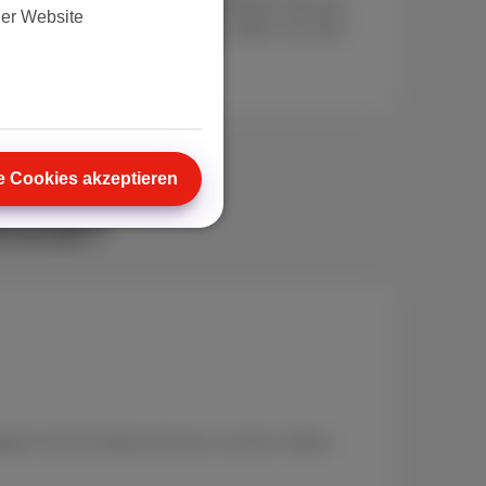
perfekt für eine leichte bis moderate Nutzung.
der Website
os schauen oder viel surfen, sollten Sie über
oder 20 GB nachdenken.
e Cookies akzeptieren
nvoll?
peln Sie Ihr Datenvolumen, um Ihre Videos