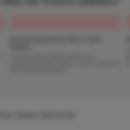
Abo für 8 Euro wählen?
Ein leistungsstarkes Netz in ganz
R
Belgien
N
:
g
Sie haben überall Empfang, selbst in den
t
entlegensten Winkeln Belgiens. Unser 4G-Netz deckt
99,9 % der Bevölkerung ab.
n: Dieser Tarif ist für