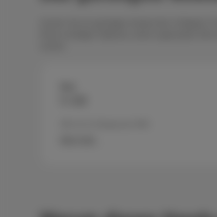
Suchen Sie ein günstiges Handy-Abo in Belgien? Si
Keine unnötigen Optionen, keine ungenutzten GB un
suchen.
Red
5 GB
300 min & Unbegrenzte SMS
Mehr Infos