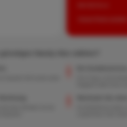
Ab € 42
/Monat
Unsere Packs ansehe
in günstiges Handy-Abo wählen?
eis
Ein Kundenservice
Spartarif. Mit Scarlet surfen
Eine Frage zu Ihrer Best
Ratgeber helfen Ihnen sc
 Rechnung
Wechseln Sie ohne
arlet-App. Behalten Sie die
Ihre Bedürfnisse ändern
a-Gebühren.
Laufzeit Ihren Tarif. Zah