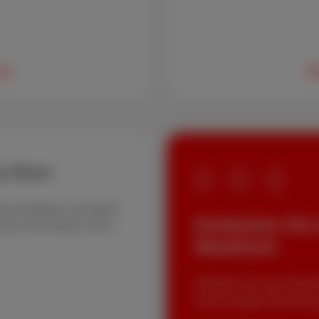
2
y-Abos
+
+
ndy-Angebote und finden
Entdecken Sie 
immer zum besten Preis.
Mobilfunk
Möchten Sie auch Intern
einer einzigen Rechnung