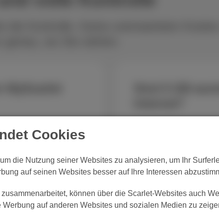
e die Kontrolle. Keine unerwarteten Kosten
 genau, wo Sie stehen.
r MyScarlet
Sind 5 GB ausr
Internet?
. Mit der MyScarlet App
Diese Frage bekommen wi
endet Cookies
GB völlig aus. Konkret 
, um die Nutzung seiner Websites zu analysieren, um Ihr Surfer
derzeit Ihre
WhatsApp-Nachrichte
unterwegs Musik höre
rbung auf seinen Websites besser auf Ihre Interessen abzustim
echseln Sie mit wenigen
E-Mails und soziale N
Google Maps verwenden
t zusammenarbeitet, können über die Scarlet-Websites auch Wer
nem Ort in Ihrer App.
im Internet surfen
te Werbung auf anderen Websites und sozialen Medien zu zeige