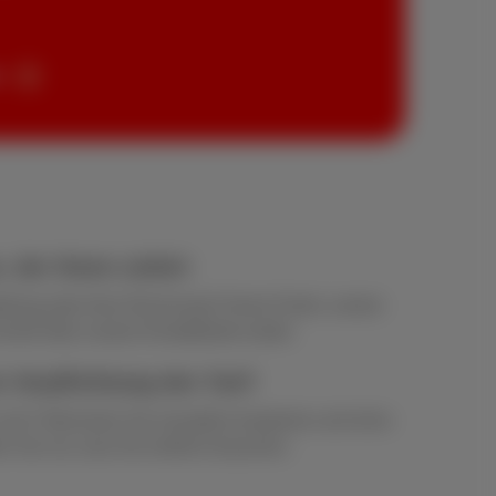
n
, der Ihnen zuhört
ellung oder Ihrer Rechnung? Keine Panik, unsere
hnell über unsere Kontaktseite weiter.
 Verpflichtung den Tarif
 sich? Wechseln Sie monatlich kostenlos und ohne
len Sie nur, was Sie wirklich brauchen.