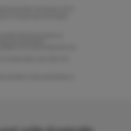
App-Nachrichten verschicken, Ihre E-
ses € 8 Handy-Abo ist die ideale
d im Büro WLAN und nutzen es
mehr als ausreichend.
rofitieren von einem Handy-Abo zum
h ein Handy wollen, das immer und
ehr bezahlen?“ Dann passt dieses 5-
und volle Kontrolle