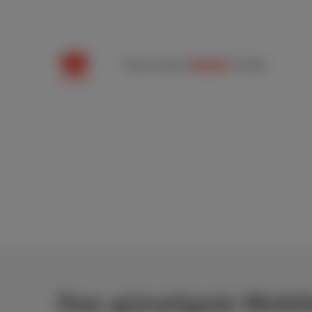
Packs
Internet
Mobile
TV
Hilfe
Das günstigste Ha
Einfach unser preiswertestes Mobi
Das günstigste Mobi