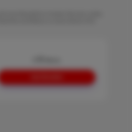
t für das Wesentliche im besten Netz des Landes.
fachheit und Effizienz zu einem kleinen Preis
8
€
/Monat
Jetzt Bestellen