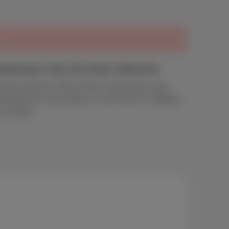
oaming in der EU-Zone inklusive
utzen Sie Ihre 5 GB und Ihre Freiminuten in der
esamten EU-Zone genau so, wie Sie es in Belgien
un würden.