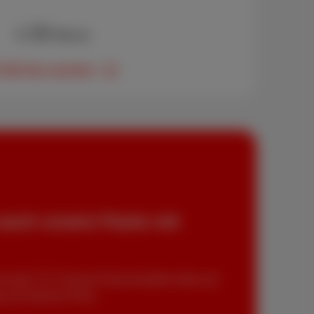
13
€
/Monat
0 GB-Abo ansehen
auch unsere Packs mit
et oder TV? Unsere Packs bündeln alles auf
 zum kleinen Preis.