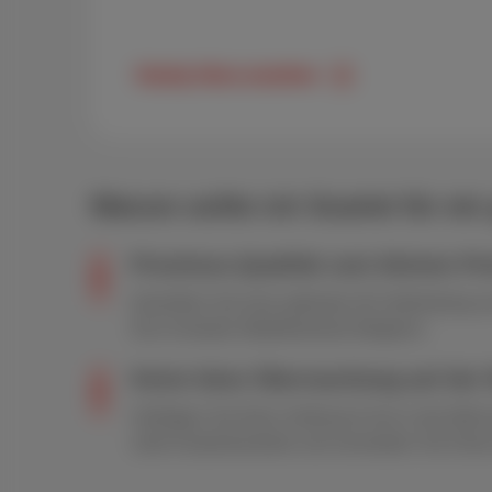
Handy-Abos ansehen
Warum sollte ich Scarlet für e
Proximus-Qualität zum kleinen Pr
Genießen Sie eine optimale 4G-Verbindung zum 
Sie im besten Mobilfunknetz Belgiens.
Keine böse Überraschung auf der
Verfolgen Sie Ihren Verbrauch live in der MySc
volle Kostenkontrolle und vermeiden Sie Extr