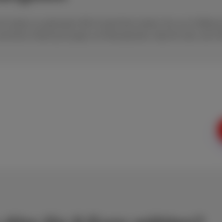
e haben es gefunden! Mit Scarlet Red zahlen Sie nur € 8/Mona
d keine Überraschungen am Monatsende. Ideal für alle, die Ein