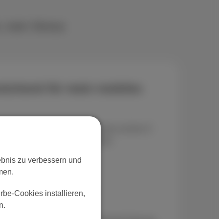
, kein Stress
eichend für mein mobiles
r oft. Und ja, für viele Menschen reichen 5
können Sie mit 5 GB jeden Monat:
lebnis zu verbessern und
n senden
n
men.
etzwerke nutzen
, um sich nie zu verlaufen
be-Cookies installieren,
n.