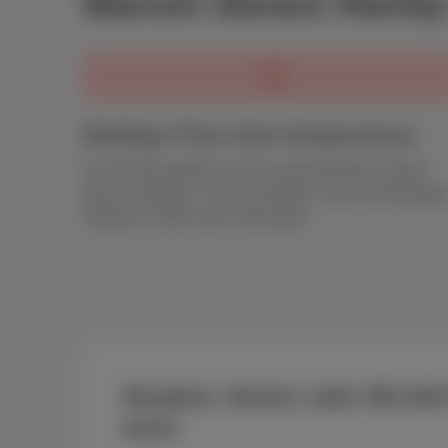
Warum dieses Handy-
Niedriger Preis ohne Kompromisse
Scarlet Red gehört zu den preiswertesten Handy-
Abos in Belgien. Für € 8 erhalten Sie das Wichtigste
Telefonie, SMS und 5 GB Daten.
Student, Senior oder WLAN-Fa
euch