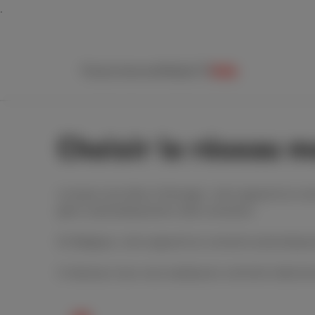
Packs
Internet
Mobile
TV
Aide
Choisir le réseau m
Lorsque vous êtes à l’étranger, votre appareil se con
gérer automatiquement cette connexion.
En Belgique, votre appareil se connecte automatiqu
Ci-dessous nous vous expliquons comment sélectionn