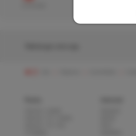
Excellent
Bad
Télécharger notre app
Aide
Téléphonie
Scarlet Mobile
Conf
Packs
Internet
Internet + mobile
Standard
Internet + TV + mobile
Illimité
Internet + TV + fixe
Fibre
TV digitale
Speedtest