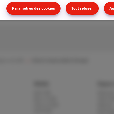
Paramètres des cookies
Tout refuser
Au
igurer mon GSM
Choisir le réseau mobile à l’étranger
Mobile
Espace
Red 5 GB
MyScarle
Berry 10 GB
Aide & F
Cherry 20 GB
Webmail
Hot 50 GB
Déménag