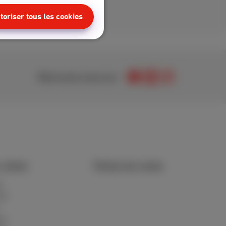
toriser tous les cookies
Retrouvez-nous sur
 client
Points de vente
t
AQ
er