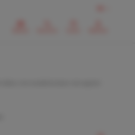
FR
Webmail
Recherche
Contact
MyScarlet
éfaut, il est conseillé de laisser votre appareil
r.