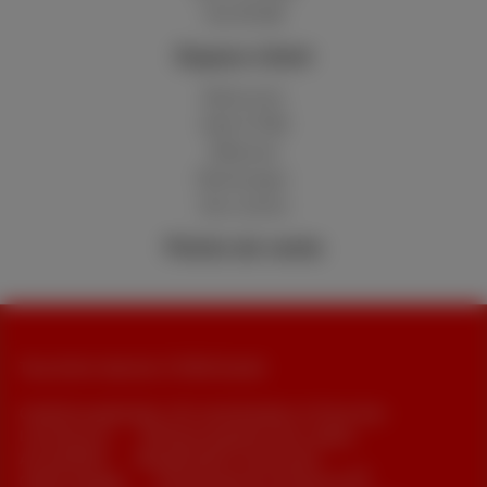
Hot 50 GB
Espace client
MyScarlet
Aide & FAQ
Webmail
Déménager
Avis clients
Points de vente
Tous droits réservés. © 2026 Scarlet
Conditions générales, info consommateur et Vie privée
Liste des prix
Politique de gestion des cookies
Accessibilité
Récapitulatifs contractuels
Cookie manager
Coordonnées de l’entreprise