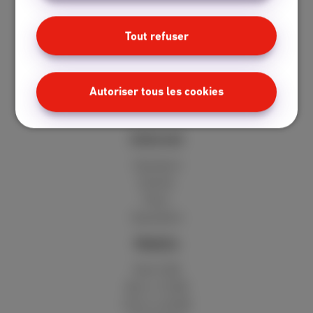
Packs
Tout refuser
Internet + mobile
Internet + TV + mobile
Autoriser tous les cookies
Internet + TV + fixe
TV digitale
Internet
Standard
Illimité
Fibre
Speedtest
Mobile
Red 5 GB
Berry 10 GB
Cherry 20 GB