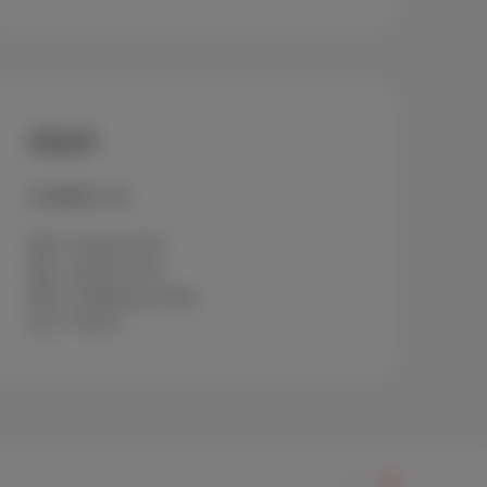
Adult
€ 19.95
/mois
500 - Passie XXX
501 - Dorcel XXX
505 - Penthouse Gold
515 - Pink X