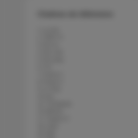
Chaînes de télévision
1- La Une
2- TIPIK TV
3- RTL tvi
4- RTL club
5- RTL plug
6- TF1
7- France 2
8- France 3
9- La Trois
10- bx1
12- TV5 Monde
15- BRUZZ
17- Trends Z F
18- LN24
20- AB3