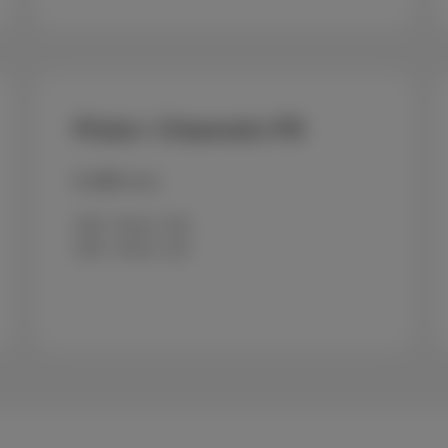
Pickx+ Channels FR
€ 4.99
/mois
198 - Pickx+ HD
199 - Pickx+ SD