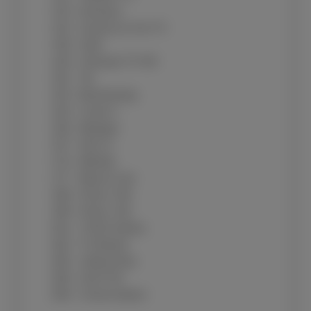
123 - Animaux
124 - Science & Vie TV
139 - Gulli
128 - Ushuaïa TV HD
152 - Tiji
153 - Boomerang
154 - Canal J
156 - Mangas
157 - Nick Jr
174 - Melody
177 - Mezzo Live
198 - Pickx+ HD
199 - Pickx+ SD
201 - TCM Cinéma
202 - TV Breizh
205 - 13ème Rue
206 - SciFi FR
209 - Crime District