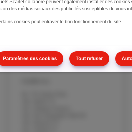
els Scarlet collabore peuvent également installer des cookies s
tes ou des médias sociaux des publicités susceptibles de vous in
ertains cookies peut entraver le bon fonctionnement du site.
Entertainment Standard
Paramètres des cookies
Tout refuser
Auto
chaînes FR
€ 12.99
/mois
89 - TF1 Séries Films
106 - MyZen TV
110 - Stingray Classica
119 - Nat. Geographic Wild HD
120 - Museum TV
121 - Histoire TV