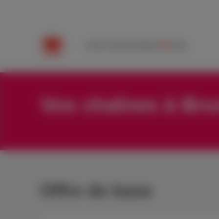
Packs
Internet
Mobile
TV
Aide
Vos chaînes à Bru
Offre de base