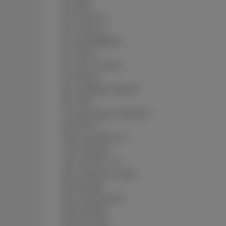
21- ABX
22- France 4
23- France 5
24- arte Belgique
31- VRT 1
32- VRT Canvas
42- Ketnet
65- Comedy Central F
66- TMC
70- Discovery Channel F
89- MTV F
130- Eurosport 1 F
135- W-sport
141- bel RTL TV
161- Antenne Centre
162- Boukè
163- Canal Zoom
164- MaTélé
165- No Télé