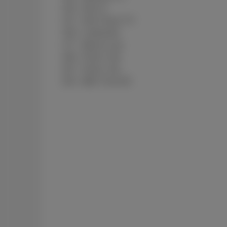
135 - Nick Jr
137 - Nick Toons TV
138 - Cartoonito
177 - Mezzo Live
196 - Pickx+ HD
197 - Pickx+ SD
220 - BBC First HD