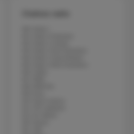
Chaînes radio
800- Radio 1
801- Radio 2 Antwerpen
802- Radio 2 Limburg
803- Radio 2 Oost-Vlaanderen
804- Radio 2 Vlaam-Brabant
805- Radio 2 West-Vlaanderen
806- StuBru
807- MNM
808- MNM Hits
809- Klara
810- Klara Continuo
811- VRT radiobene
812- De Tijdloze
820- Qmusic
821- JOE