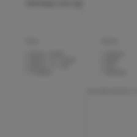
Télécharger notre app
Packs
Internet
Internet + mobile
Standard
Internet + TV + mobile
Illimité
Internet + TV + fixe
Fibre
TV digitale
Speedtest
Tous droits réservés. ©
Conditions générales,
Liste des prix
Politique de gestion 
Accessibilité
Récapitulatifs contrac
Cookie manager
Coordonnées de l’ent