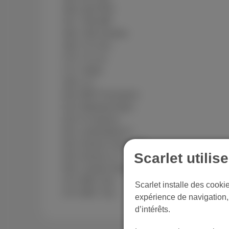
166- QU4TRE
167- Télé MB
168- Télé Sambre
169- TV Com
170- TV Lux
171- Védia
195- LCI
203- BRF Fernsehen
223- Mediaset Italia
232- Al Jazeera
251- nickelodeon F
252- Disney Channel F
Scarlet utilis
253- Disney Jr. F
255- Cartoon Network F
273- BBC One
Scarlet installe des cooki
274- BBC Two
expérience de navigation, 
d’intérêts.