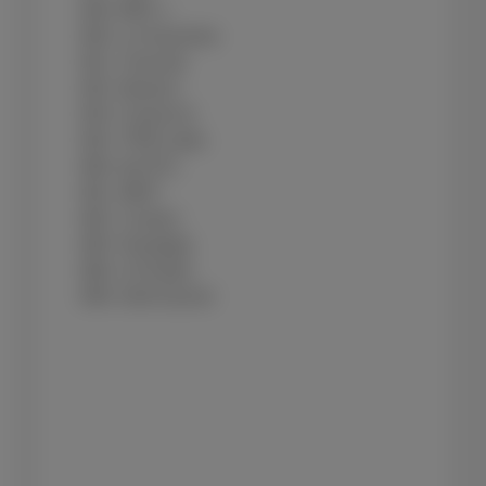
840- BRF 1
850- La Prem1ère
851- VivaCité
852- Musiq'3
853- Classic21
854- TIPIK radio
860- bel RTL
861- MINT
862- Contact
865- Nostalgie
866- LN Radio
999- InfoChannel