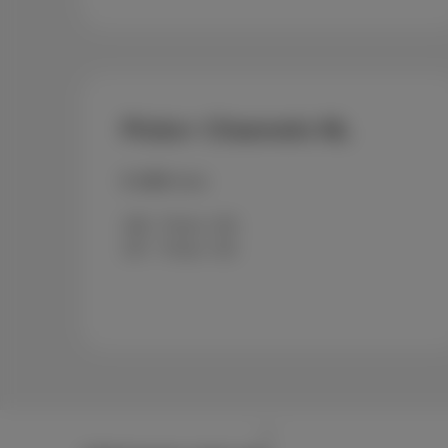
Pickx+ Channels NL
€ 4.99
/mois
196 - Pickx+ HD
197 - Pickx+ SD