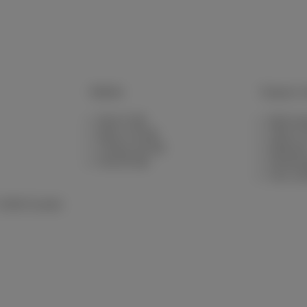
Mobile
Espace cl
Red 5 GB
MyScarl
Berry 10 GB
Aide &
Cherry 20 GB
Webmai
Hot 50 GB
Démén
Avis cli
 2026 Scarlet
 info consommateur et Vie privée
des cookies
tuels
reprise