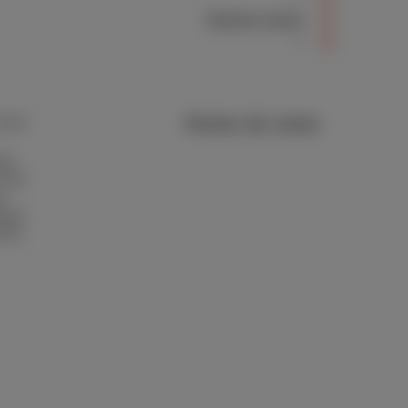
Suivez-nous
Points de vente
ient
et
 FAQ
l
ager
ents