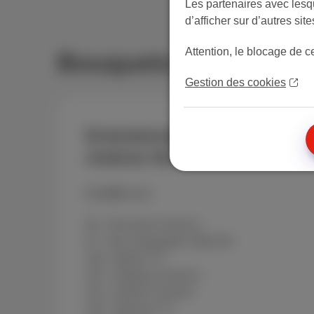
Les partenaires avec lesqu
d’afficher sur d’autres si
Attention, le blocage de c
Bouquets
Gestion des cookies
Entertainment Standard
chaînes NL
€ 12.99
/mois
94 - Discovery Science
97 - Nat. Geographic Wild HD
106 - MyZen TV
110 - Stingray Classica
113 - History Channel
120 - Museum TV