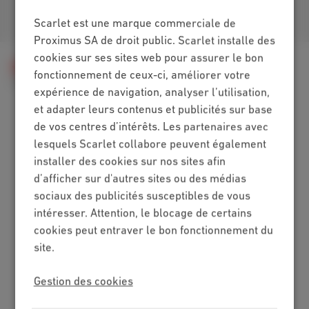
Retrouvez-nous sur
Scarlet est une marque commerciale de
Proximus SA de droit public. Scarlet installe des
cookies sur ses sites web pour assurer le bon
Aide
Téléphonie
Scarlet Mobile
fonctionnement de ceux-ci, améliorer votre
Carte SIM, code PIN et PUK
Echanger votre carte SIM
expérience de navigation, analyser l’utilisation,
et adapter leurs contenus et publicités sur base
de vos centres d’intérêts. Les partenaires avec
Packs
lesquels Scarlet collabore peuvent également
installer des cookies sur nos sites afin
Internet + mobile
d’afficher sur d'autres sites ou des médias
Internet + TV + mobile
sociaux des publicités susceptibles de vous
Internet + TV + fixe
intéresser. Attention, le blocage de certains
TV digitale
cookies peut entraver le bon fonctionnement du
Internet
site.
Standard
Gestion des cookies
Illimité