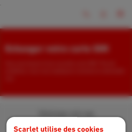
Echanger votre carte SIM
Vous avez besoin d’une nouvelle carte SIM ? Pas de
problème, nous vous expliquons comment en demander
une.
Télécharger notre app
Scarlet utilise des cookies