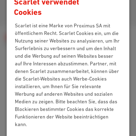
Scarlet verwendet
Cookies
Kommen Sie zu uns
Scarlet ist eine Marke von Proximus SA mit
öffentlichem Recht. Scarlet Cookies ein, um die
Hilfe
Internet
Internet zu Hause
Nutzung seiner Websites zu analysieren, um Ihr
Wi-Fi-Netzwerk
Wi-Fi deaktivieren
Surferlebnis zu verbessern und um den Inhalt
und die Werbung auf seinen Websites besser
auf Ihre Interessen abzustimmen. Partner, mit
Packs
denen Scarlet zusammenarbeitet, können über
die Scarlet-Websites auch Werbe-Cookies
Internet + Mobilfunk
installieren, um Ihnen für Sie relevante
Internet + TV + Mobilfunk
Werbung auf anderen Websites und sozialen
Internet + TV + Festnetz
Medien zu zeigen. Bitte beachten Sie, dass das
Digitales Fernsehen
Blockieren bestimmter Cookies das korrekte
Internet
Funktionieren der Website beeinträchtigen
kann.
Standard