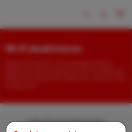
Wi-Fi deaktivieren
Möchten Sie das Wi-Fi in Ihrem gesamten Zuhause
deaktivieren oder den Zugang zum Wi-Fi auf bestimmte
Geräte beschränken? Hier erfahren Sie, wie Sie Ihr Wi-Fi
konfigurieren!
Laden Sie unsere App herunter