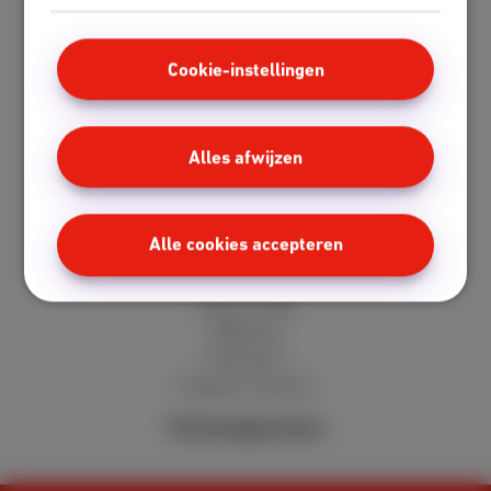
Fiber
Speedtest
Mobile
Cookie-instellingen
Red 5 GB
Berry 10 GB
Alles afwijzen
Cherry 20 GB
Hot 50 GB
Klantenzone
Alle cookies accepteren
MyScarlet
Hulp en FAQ
Webmail
Verhuizen
Klanten reviews
Verkooppunten