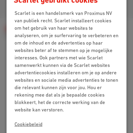
Scarlet gebruikt cookies
Je vindt ons op
Scarlet is een handelsmerk van Proximus NV
van publiek recht. Scarlet installeert cookies
om het gebruik van haar websites te
Hulp
Internet
Internet thuis
analyseren, om je surfervaring te verbeteren en
Wifi-netwerk
Wifi uitschakelen
om de inhoud en de advertenties op haar
websites beter af te stemmen op je mogelijke
interesses. Ook partners met wie Scarlet
Packs
samenwerkt kunnen via de Scarlet websites
advertentiecookies installeren om je op andere
Internet + mobiel
websites en sociale media advertenties te tonen
Internet + tv + mobiel
die relevant kunnen zijn voor jou. Hou er
Internet + tv + vaste lijn
rekening mee dat als je bepaalde cookies
Digitale tv
blokkeert, het de correcte werking van de
Internet
website kan verstoren.
Standaard
Cookiebeleid
Onbeperkt