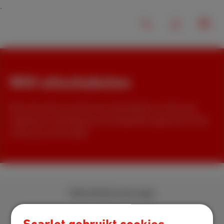
Wifi uitschakelen
Wil je de wifi in je hele huis uitschakelen of wil je de
toegang tot wifi beperken tot bepaalde apparaten? Hier
is hoe je je wifi instelt!
Download onze app