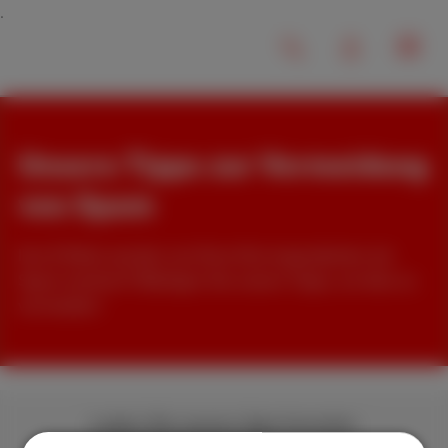
Unsere Tipps zur Vermeidung
von Spam
Ihre E-Mails werden von Ihren Korrespondenten als
Spam markiert? Befolgen Sie unsere Tipps, um dies zu
vermeiden!
Laden Sie unsere App herunter