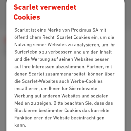
Scarlet verwendet
Cookies
Kommen Sie zu uns
Scarlet ist eine Marke von Proximus SA mit
öffentlichem Recht. Scarlet Cookies ein, um die
Hilfe
Internet
E-Mail und Website
Nutzung seiner Websites zu analysieren, um Ihr
Webmail einrichten
Surferlebnis zu verbessern und um den Inhalt
Unsere Tipps zur Vermeidung von Spam
und die Werbung auf seinen Websites besser
auf Ihre Interessen abzustimmen. Partner, mit
denen Scarlet zusammenarbeitet, können über
Packs
die Scarlet-Websites auch Werbe-Cookies
installieren, um Ihnen für Sie relevante
Internet + Mobilfunk
Werbung auf anderen Websites und sozialen
Internet + TV + Mobilfunk
Medien zu zeigen. Bitte beachten Sie, dass das
Internet + TV + Festnetz
Blockieren bestimmter Cookies das korrekte
Digitales Fernsehen
Funktionieren der Website beeinträchtigen
Internet
kann.