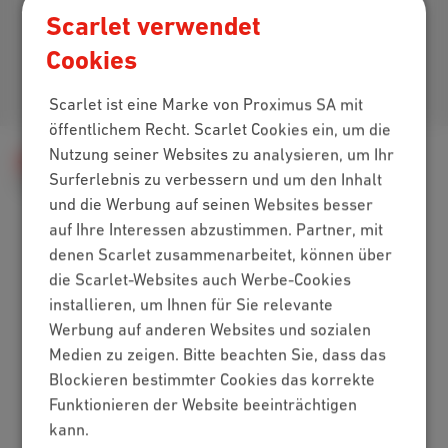
Laden Sie unsere App herunter
Scarlet verwendet
Cookies
Kommen Sie zu uns
Scarlet ist eine Marke von Proximus SA mit
öffentlichem Recht. Scarlet Cookies ein, um die
Nutzung seiner Websites zu analysieren, um Ihr
Hilfe
Kundenzone
MyScarlet
Surferlebnis zu verbessern und um den Inhalt
Registrieren
Wie lädt man die MyScarlet-App herunter?
und die Werbung auf seinen Websites besser
auf Ihre Interessen abzustimmen. Partner, mit
denen Scarlet zusammenarbeitet, können über
Packs
die Scarlet-Websites auch Werbe-Cookies
installieren, um Ihnen für Sie relevante
Internet + Mobilfunk
Werbung auf anderen Websites und sozialen
Internet + TV + Mobilfunk
Medien zu zeigen. Bitte beachten Sie, dass das
Internet + TV + Festnetz
Blockieren bestimmter Cookies das korrekte
Digitales Fernsehen
Funktionieren der Website beeinträchtigen
Internet
kann.