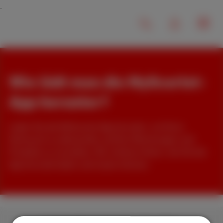
Wie lädt man die MyScarlet-
App herunter?
Laden Sie die MyScarlet-App herunter, um Ihren
Verbrauch zu überprüfen und Ihre Rechnungen und
Produkte zu verwalten. Wir erklären Ihnen, wie Sie die
App herunterladen und nutzen können.