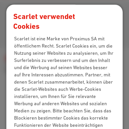
Laden Sie unsere App herunter
Scarlet verwendet
Cookies
Kommen Sie zu uns
Scarlet ist eine Marke von Proximus SA mit
öffentlichem Recht. Scarlet Cookies ein, um die
Nutzung seiner Websites zu analysieren, um Ihr
Hilfe
Rechnung
Meine Rechnung
Surferlebnis zu verbessern und um den Inhalt
Meine Rechnung verstehen
und die Werbung auf seinen Websites besser
Ein Duplikat Ihre Zahlungsaufforderungen beantragen
auf Ihre Interessen abzustimmen. Partner, mit
denen Scarlet zusammenarbeitet, können über
die Scarlet-Websites auch Werbe-Cookies
Packs
installieren, um Ihnen für Sie relevante
Werbung auf anderen Websites und sozialen
Internet + Mobilfunk
Medien zu zeigen. Bitte beachten Sie, dass das
Internet + TV + Mobilfunk
Blockieren bestimmter Cookies das korrekte
Internet + TV + Festnetz
Funktionieren der Website beeinträchtigen