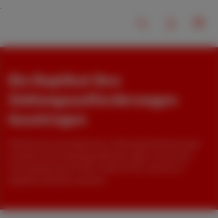
Ein Duplikat Ihre
Zahlungsaufforderungen
beantragen
Möchten Sie eine Kopie Ihrer Zahlungsaufforderungen
erhalten? Ihre Zahlungsaufforderungen ist nicht per
Post angekommen? Hier erfahren Sie, wie Sie ein
Duplikat anfordern können!