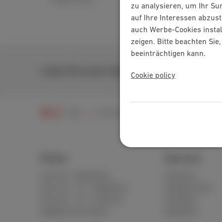
zu analysieren, um Ihr Su
auf Ihre Interessen abzus
auch Werbe-Cookies instal
zeigen. Bitte beachten Si
beeinträchtigen kann.
Laden Sie unsere App herunter
Cookie policy
Hilfe
Fernsehen
TV Box
Packs
Internet
Internet + Mobilfunk
Standard
Internet + TV + Mobilfunk
Unbegrenztes
Internet + TV + Festnetz
Glasfaser
Digitales Fernsehen
Speedtest