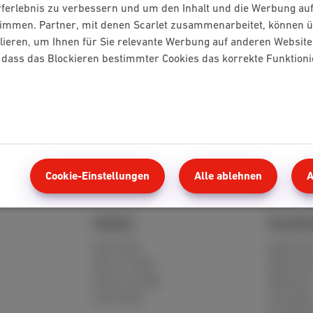
rferlebnis zu verbessern und um den Inhalt und die Werbung au
timmen. Partner, mit denen Scarlet zusammenarbeitet, können ü
lieren, um Ihnen für Sie relevante Werbung auf anderen Website
e, dass das Blockieren bestimmter Cookies das korrekte Funktion
Cookie-Einstellungen
Alle ablehnen
A
Mobile
Kunden
Red 5 GB
MyScarle
Berry 10 GB
Hilfe un
Cherry 20 GB
Webmail
Hot 50 GB
Umziehe