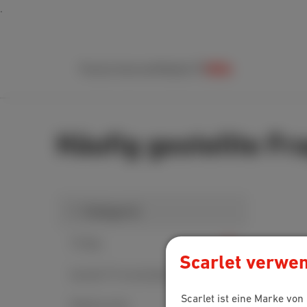
Packs
Internet
Mobile
TV
Hilfe
Häufig gestellte Fr
1. Kategorie
TV Box
Scarlet verwen
Scarlet TV verwenden
Scarlet ist eine Marke vo
Fehlersuche