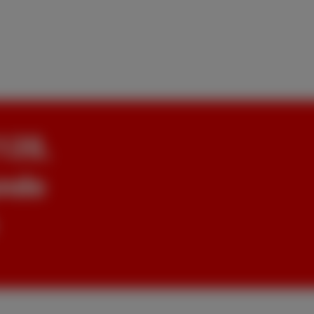
120,
unde