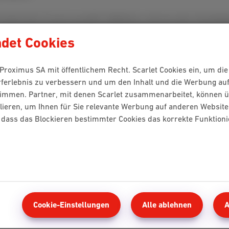
rodukt dein Freund auswählt. Mobilfunk, Internet oder Komplett
det Cookies
n Proximus SA mit öffentlichem Recht. Scarlet Cookies ein, um di
rferlebnis zu verbessern und um den Inhalt und die Werbung au
Trio Fix
Duo
timmen. Partner, mit denen Scarlet zusammenarbeitet, können ü
lieren, um Ihnen für Sie relevante Werbung auf anderen Website
Internet + TV +
Internet + Mobilfunk
e, dass das Blockieren bestimmter Cookies das korrekte Funktion
Festnetz
€30
€40
€42/Monat
€45/Monat
Cookie-Einstellungen
Alle ablehnen
A