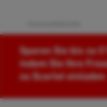
Packs
Internet
Mobile
TV
Hilfe
Sparen Sie bis zu €
indem Sie Ihre Fre
zu Scarlet einladen