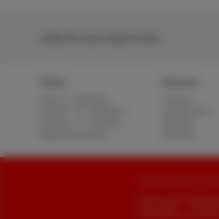
Laden Sie unsere App herunter
Packs
Internet
Internet + Mobilfunk
Standard
Internet + TV + Mobilfunk
Unbegrenztes
Internet + TV + Festnetz
Glasfaser
Digitales Fernsehen
Speedtest
Alle Rechte vorbehalten. © 202
Allgemeine Geschäftsbedingung
Cookie manager
Unternehm
Diese Website wurde erstellt u