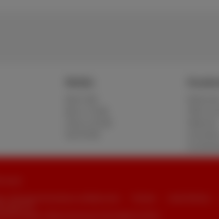
Mobile
Kunden
Red 5 GB
MyScarle
Berry 10 GB
Hilfe un
Cherry 20 GB
Webmail
Hot 50 GB
Umziehe
Kundenb
6 Scarlet
en, Verbraucherinformationen und Datenschutz
Preisliste
Cookie-Richtlinie
ensdaten
nd wird verwaltet in Übereinstimmung mit dem belgischen Recht.