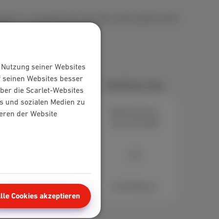
paket? Je umfangreicher das Abo, desto größer deine
e Nutzung seiner Websites
f seinen Websites besser
Loco/Poco
Mobilfunk-Abo
ber die Scarlet-Websites
s und sozialen Medien zu
Internet-Abo
Datenvolumen,
ieren der Website
Anrufe & SMS
€20
€10
Ab €23/Monat
Ab €8/Monat
lle Cookies akzeptieren