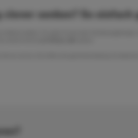
clever senken? So einfach g
 Weitererzählen. Für jeden Freund oder Familienangehörigen, d
nd, können Sie bis
zu €120 pro Jahr
sparen.
 Service wie du. Sie treffen eine gute Entscheidung. Du bekomm
ren?