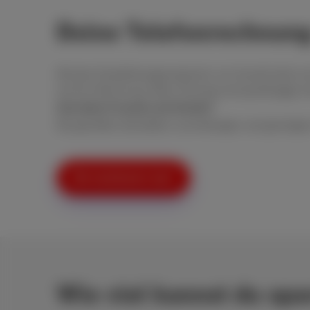
Deine Telefonrechnung 
Mit dem Empfehlungsprogramm von Scarlet lohnt sich
auf Ihre Rechnung. Wenn Sie klug (und großzügig) si
Und deine Freunde und Familie?
Die genießen denselben zuverlässigen und günstigen
Wie funktioniert das?
Wie viel kannst du spa