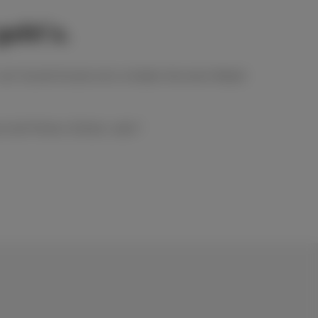
eht’s.
er Scarlet-Kunde wird, erhalten Sie einen Rabatt
st die Prämie. Einfach, oder?