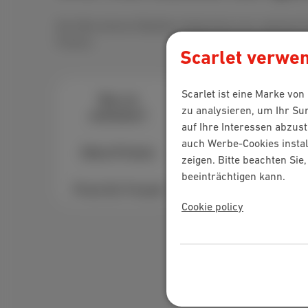
Die Höhe deines Rabattes hängt davon ab, welches P
Prämie:
Scarlet verwen
Scarlet ist eine Marke vo
Was ist
zu analysieren, um Ihr Su
enthalten?
Trio Mobile
auf Ihre Interessen abzus
auch Werbe-Cookies instal
Deine Prämie
Internet + TV +
zeigen. Bitte beachten Si
Mobilfunk
beeinträchtigen kann.
Preis für Freund
Cookie policy
€40
Ab €50/Monat