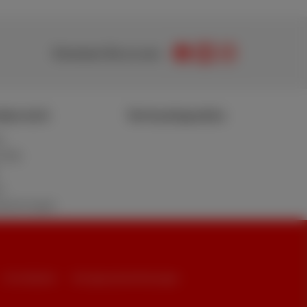
Kommen Sie zu uns
bereich
Verkaufspunkte
t
d FAQ
n
ewertungen
Erreichbarkeit
Vertragszusammenfassungen