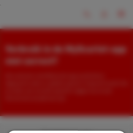
Verbruik in de MyScarlet-app
niet correct?
Het verbruik in de MyScarlet-app wordt direct
bijgewerkt zodra er gebeld, gesms't of gesurft wordt. Als
je echter een verschil opmerkt, leggen we uit wat
hiervan de oorzaak kan zijn.