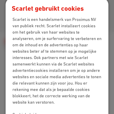
Download onze app
Scarlet gebruikt cookies
Scarlet is een handelsmerk van Proximus NV
Je vindt ons op
van publiek recht. Scarlet installeert cookies
om het gebruik van haar websites te
analyseren, om je surfervaring te verbeteren en
Hulp
Klantenzone
MyScarlet
om de inhoud en de advertenties op haar
Problemen
Verbruik in de MyScarlet-app niet correct?
websites beter af te stemmen op je mogelijke
interesses. Ook partners met wie Scarlet
samenwerkt kunnen via de Scarlet websites
Packs
advertentiecookies installeren om je op andere
websites en sociale media advertenties te tonen
Internet + mobiel
die relevant kunnen zijn voor jou. Hou er
Internet + tv + mobiel
rekening mee dat als je bepaalde cookies
Internet + tv + vaste lijn
blokkeert, het de correcte werking van de
Digitale tv
website kan verstoren.
Internet