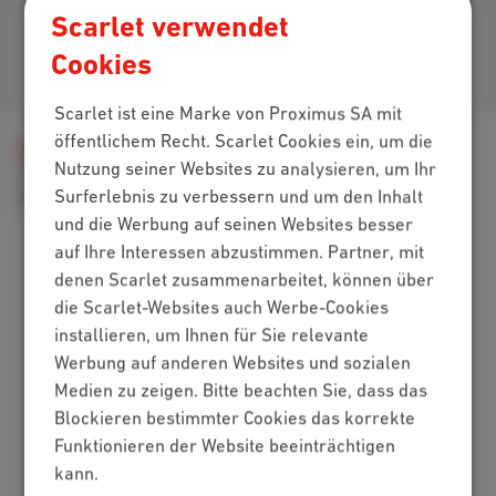
Scarlet verwendet
Cookies
Kommen Sie zu uns
Scarlet ist eine Marke von Proximus SA mit
öffentlichem Recht. Scarlet Cookies ein, um die
Hilfe
Internet
Internet zu Hause
Nutzung seiner Websites zu analysieren, um Ihr
Installation und Kabel
Surferlebnis zu verbessern und um den Inhalt
Alles über deine Internet Box und Wi-Fi Booster v2
und die Werbung auf seinen Websites besser
auf Ihre Interessen abzustimmen. Partner, mit
denen Scarlet zusammenarbeitet, können über
Packs
die Scarlet-Websites auch Werbe-Cookies
installieren, um Ihnen für Sie relevante
Internet + Mobilfunk
Werbung auf anderen Websites und sozialen
Internet + TV + Mobilfunk
Medien zu zeigen. Bitte beachten Sie, dass das
Internet + TV + Festnetz
Blockieren bestimmter Cookies das korrekte
Digitales Fernsehen
Funktionieren der Website beeinträchtigen
Internet
kann.