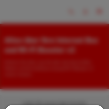
Alles über Ihre Internet Box
und Wi-Fi Booster v2
Erfahren Sie alles, was Sie über das Internet Box-
Modem und die drahtlose Lösung Wi-Fi Booster v2
wissen müssen.
Laden Sie unsere App herunter