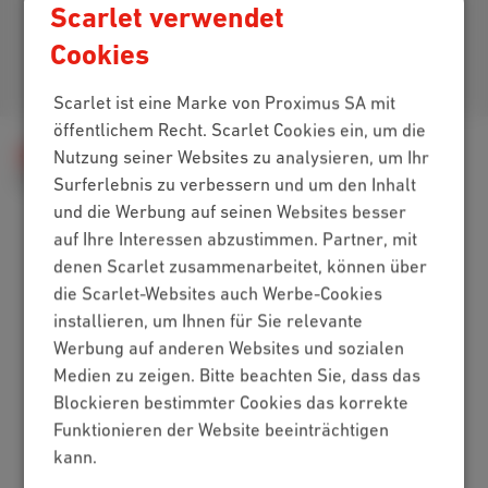
Scarlet verwendet
Cookies
Kommen Sie zu uns
Scarlet ist eine Marke von Proximus SA mit
öffentlichem Recht. Scarlet Cookies ein, um die
Hilfe
Rechnung
Mein Verbrauch
Nutzung seiner Websites zu analysieren, um Ihr
Kostenpflichtige Nummern, SMS und Apps
Surferlebnis zu verbessern und um den Inhalt
und die Werbung auf seinen Websites besser
auf Ihre Interessen abzustimmen. Partner, mit
denen Scarlet zusammenarbeitet, können über
Packs
die Scarlet-Websites auch Werbe-Cookies
Internet + Mobilfunk
installieren, um Ihnen für Sie relevante
Internet + TV + Mobilfunk
Werbung auf anderen Websites und sozialen
Internet + TV + Festnetz
Medien zu zeigen. Bitte beachten Sie, dass das
Digitales Fernsehen
Blockieren bestimmter Cookies das korrekte
Funktionieren der Website beeinträchtigen
Internet
kann.
Standard