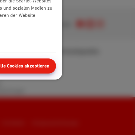
ber die Scarlet-Websites
s und sozialen Medien zu
ieren der Website
Kommen Sie zu uns
bereich
Verkaufspunkte
t
lle Cookies akzeptieren
d FAQ
n
ewertungen
Erreichbarkeit
Vertragszusammenfassungen