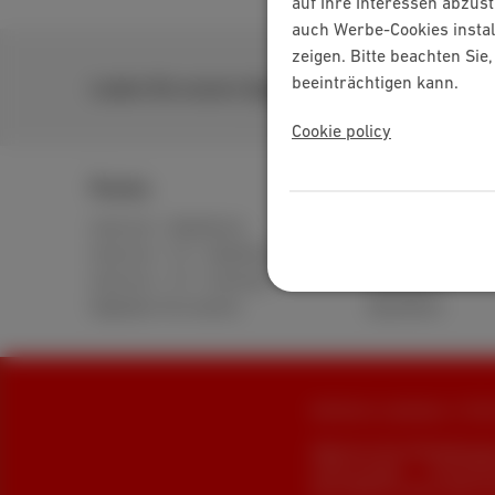
auf Ihre Interessen abzus
auch Werbe-Cookies instal
zeigen. Bitte beachten Si
beeinträchtigen kann.
Laden Sie unsere App herunter
Cookie policy
Packs
Internet
Internet + Mobilfunk
Standard
Internet + TV + Mobilfunk
Unbegrenztes
Internet + TV + Festnetz
Glasfaser
Digitales Fernsehen
Speedtest
Alle Rechte vorbehalten. © 202
Allgemeine Geschäftsbedingung
Cookie manager
Unternehm
Diese Website wurde erstellt u