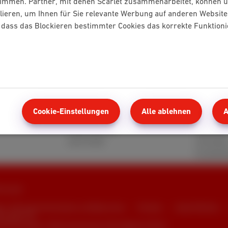
timmen. Partner, mit denen Scarlet zusammenarbeitet, können ü
lieren, um Ihnen für Sie relevante Werbung auf anderen Website
e, dass das Blockieren bestimmter Cookies das korrekte Funktion
Mobile
Kunden
Red 5 GB
MyScarle
Cookie-Einstellungen
Alle ablehnen
A
Berry 10 GB
Hilfe un
Cherry 20 GB
Webmail
Hot 50 GB
Umziehe
Kundenb
6 Scarlet
en, Verbraucherinformationen und Datenschutz
Preisliste
Cookie-Richtlinie
ensdaten
nd wird verwaltet in Übereinstimmung mit dem belgischen Recht.