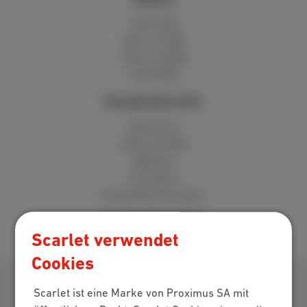
Red 5 GB
Berry 10 GB
Cherry 20 GB
Hot 50 GB
Kundenbereich
MyScarlet
Hilfe und FAQ
Webmail
Umziehen
Kundenbewertungen
Verkaufspunkte
Scarlet verwendet
Cookies
Laden Sie unsere App herunter
Scarlet ist eine Marke von Proximus SA mit