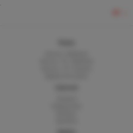
DE
Packs
Internet + Mobilfunk
Internet + TV + Mobilfunk
Internet + TV + Festnetz
Digitales Fernsehen
Internet
Standard
Unbegrenztes
Glasfaser
Speedtest
Mobile