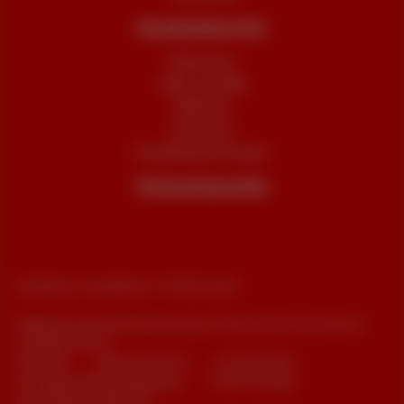
Kundenbereich
MyScarlet
Hilfe und FAQ
Webmail
Umziehen
Kundenbewertungen
Verkaufspunkte
Alle Rechte vorbehalten. © 2026 Scarlet
Allgemeine Geschäftsbedingungen, Verbraucherinformationen
und Datenschutz
Preisliste
Cookie-Richtlinie
Erreichbarkeit
Vertragszusammenfassungen
Cookie manager
Unternehmensdaten