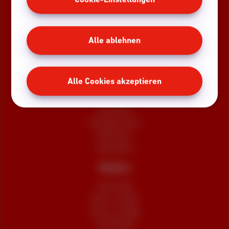
Packs
Internet + Mobilfunk
Alle ablehnen
Internet + TV + Mobilfunk
Internet + TV + Festnetz
Digitales Fernsehen
Alle Cookies akzeptieren
Internet
Standard
Unbegrenztes
Glasfaser
Speedtest
Mobile
Red 5 GB
Berry 10 GB
Cherry 20 GB
Hot 50 GB