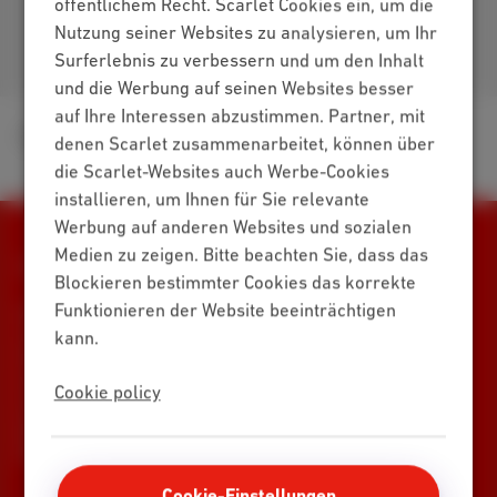
öffentlichem Recht. Scarlet Cookies ein, um die
Nutzung seiner Websites zu analysieren, um Ihr
Kommen Sie zu uns
Surferlebnis zu verbessern und um den Inhalt
und die Werbung auf seinen Websites besser
auf Ihre Interessen abzustimmen. Partner, mit
apps
Forgot Password
denen Scarlet zusammenarbeitet, können über
die Scarlet-Websites auch Werbe-Cookies
installieren, um Ihnen für Sie relevante
Werbung auf anderen Websites und sozialen
Medien zu zeigen. Bitte beachten Sie, dass das
Alle Rechte vorbehalten. © 2026 Scarlet
Blockieren bestimmter Cookies das korrekte
Funktionieren der Website beeinträchtigen
Allgemeine Geschäftsbedingungen, Verbraucherinformationen
und Datenschutz
kann.
Preisliste
Cookie-Richtlinie
Erreichbarkeit
Vertragszusammenfassungen
Cookie manager
Cookie policy
Unternehmensdaten
Diese Website wurde erstellt und wird verwaltet in
Übereinstimmung mit dem belgischen Recht.
Cookie-Einstellungen