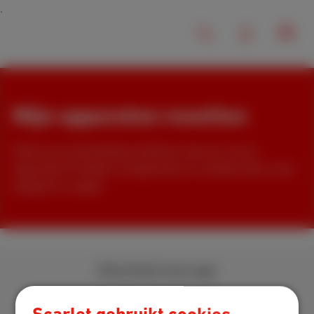
Mijn apparaten resetten
Heb je een hardnekkig probleem met een van je
apparaten? Probeer je apparaten te resetten door onze
stappen te volgen.
Download onze app