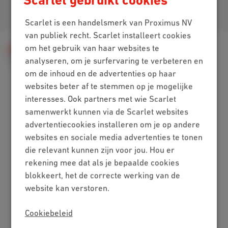
Scarlet gebruikt cookies
Je vindt ons op
Scarlet is een handelsmerk van Proximus NV
van publiek recht. Scarlet installeert cookies
om het gebruik van haar websites te
Hulp
Televisie
Problemen oplossen
analyseren, om je surfervaring te verbeteren en
Heropstarten of resetten
Mijn apparaten resetten
om de inhoud en de advertenties op haar
websites beter af te stemmen op je mogelijke
interesses. Ook partners met wie Scarlet
Packs
samenwerkt kunnen via de Scarlet websites
advertentiecookies installeren om je op andere
Internet + mobiel
websites en sociale media advertenties te tonen
Internet + tv + mobiel
die relevant kunnen zijn voor jou. Hou er
Internet + tv + vaste lijn
rekening mee dat als je bepaalde cookies
Digitale tv
blokkeert, het de correcte werking van de
Internet
website kan verstoren.
Standaard
Cookiebeleid
Onbeperkt