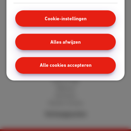
Fiber
Speedtest
Mobile
Cookie-instellingen
Red 5 GB
Berry 10 GB
Alles afwijzen
Cherry 20 GB
Hot 50 GB
Klantenzone
Alle cookies accepteren
MyScarlet
Hulp en FAQ
Webmail
Verhuizen
Klanten reviews
Verkooppunten