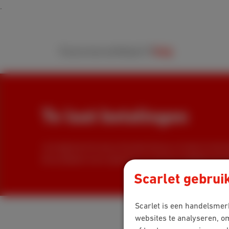
Packs
Internet
Mobiel
TV
Hulp
Te laat betalingen
Je krijgt bericht als je Scarlet-factuur te laat of niet 
dit probleem kunt oplossen en wat de mogelijke gevol
Scarlet gebrui
Scarlet is een handelsmerk
websites te analyseren, o