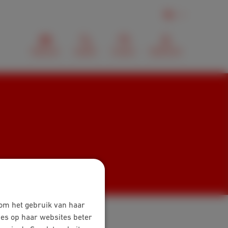
NL
Webmail
Zoeken
Contact
MyScarlet
 om het gebruik van haar
ies op haar websites beter