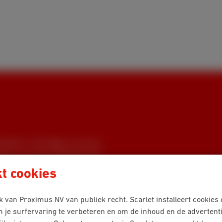
betaald is. We leggen uit hoe je
gen van deze nalatigheid zijn.
kt cookies
 van Proximus NV van publiek recht. Scarlet installeert cookies
m je surfervaring te verbeteren en om de inhoud en de advertent