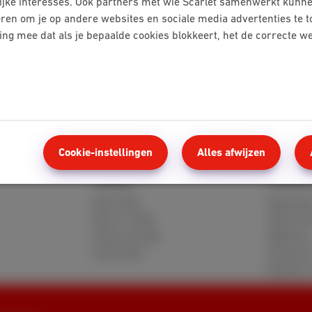
ijke interesses. Ook partners met wie Scarlet samenwerkt kunne
eren om je op andere websites en sociale media advertenties te 
ning mee dat als je bepaalde cookies blokkeert, het de correcte 
uur begrijpen
Te laat betalingen
Cookie-instellingen
Alles afwijzen
Mobile
Klante
Red 5 GB
MyScarle
Berry 10 GB
Hulp en 
Cherry 20 GB
Webmail
Hot 50 GB
Verhuize
Klanten 