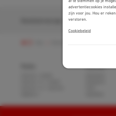
af te stemmen op je mogel
advertentiecookies install
zijn voor jou. Hou er reke
verstoren.
Download onze app
Cookiebeleid
Hulp
Facturen
Mijn factuur
Mijn fact
Packs
Internet
Internet + mobiel
Standaard
Internet + tv + mobiel
Onbeperkt
Internet + tv + vaste lijn
Fiber
Digitale tv
Speedtest