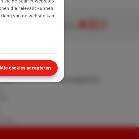
n via de Scarlet websites
tonen die relevant kunnen
werking van de website kan
Je vindt ons op
Alle cookies accepteren
nzone
Verkooppunten
t
FAQ
n
reviews