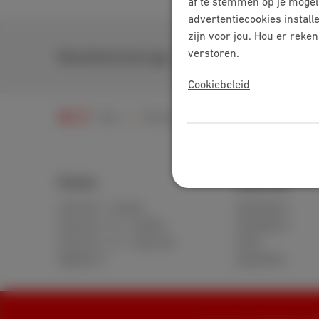
af te stemmen op je mogel
advertentiecookies install
zijn voor jou. Hou er reke
verstoren.
Download onze app
Cookiebeleid
Hulp
Televisie
Scarlet TV gebruiken
Packs
Internet
Internet + mobiel
Standaard
Internet + tv + mobiel
Onbeperkt
Internet + tv + vaste lijn
Fiber
Digitale tv
Speedtest