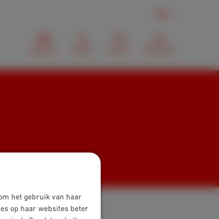
NL
Webmail
Zoeken
Contact
MyScarlet
 om het gebruik van haar
ies op haar websites beter