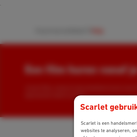
Packs
Internet
Mobiel
TV
Hulp
Een film huren vanaf j
Je kunt films, series en documentaires huren via je 
abonnement hoeft te nemen.
Scarlet gebrui
Scarlet is een handelsmerk
websites te analyseren, o