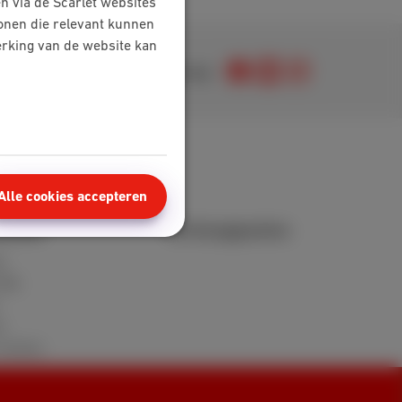
n via de Scarlet websites
tonen die relevant kunnen
werking van de website kan
Je vindt ons op
Alle cookies accepteren
nzone
Verkooppunten
t
FAQ
n
reviews