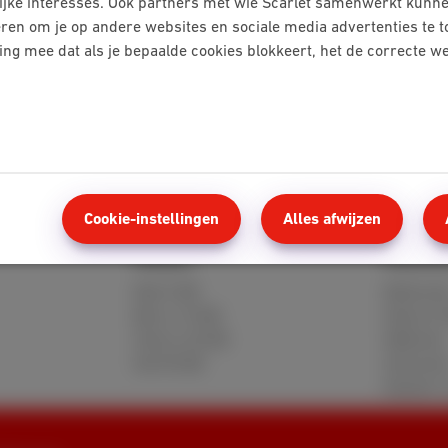
ijke interesses. Ook partners met wie Scarlet samenwerkt kunne
eren om je op andere websites en sociale media advertenties te 
ning mee dat als je bepaalde cookies blokkeert, het de correcte 
Tv-functies
Een film huren vanaf je TV Box
Cookie-instellingen
Alles afwijzen
Mobile
Klante
Red 5 GB
MyScarle
Berry 10 GB
Hulp en 
Cherry 20 GB
Webmail
Hot 50 GB
Verhuize
Klanten 