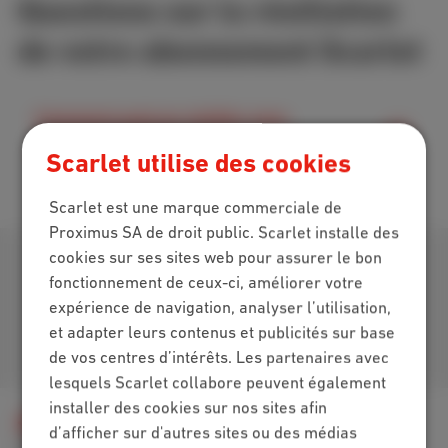
Questions sur la résiliation
de votre abonnement Scarlet
Comment puis-je résilier mon
abonnement Scarlet
Scarlet utilise des cookies
Scarlet est une marque commerciale de
Proximus SA de droit public. Scarlet installe des
cookies sur ses sites web pour assurer le bon
Télécharger notre app
fonctionnement de ceux-ci, améliorer votre
expérience de navigation, analyser l’utilisation,
et adapter leurs contenus et publicités sur base
Retrouvez-nous sur
de vos centres d’intérêts. Les partenaires avec
lesquels Scarlet collabore peuvent également
installer des cookies sur nos sites afin
Aide
Espace client
d’afficher sur d'autres sites ou des médias
Déménager, changer ou résilier
Résilier abonnement