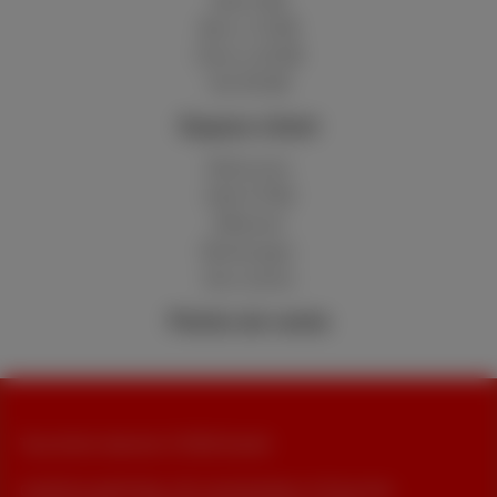
Red 5 GB
Berry 10 GB
Cherry 20 GB
Hot 50 GB
Espace client
MyScarlet
Aide & FAQ
Webmail
Déménager
Avis clients
Points de vente
Tous droits réservés. © 2026 Scarlet
Conditions générales, info consommateur et Vie privée