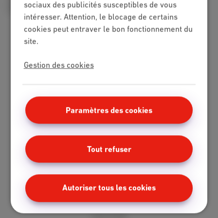
sociaux des publicités susceptibles de vous
Comment résilier votre abonnement Scarlet
intéresser. Attention, le blocage de certains
cookies peut entraver le bon fonctionnement du
site.
Packs
Gestion des cookies
Internet + mobile
Internet + TV + mobile
Internet + TV + fixe
TV digitale
Paramètres des cookies
Internet
Standard
Tout refuser
Illimité
Fibre
Speedtest
Autoriser tous les cookies
Mobile