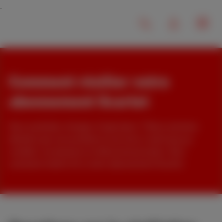
Comment résilier votre
abonnement Scarlet
Vous souhaitez changer d’opérateur ? Nous sommes
désolés que nos produits et services n’aient pas pu
combler vos besoins en télécommunication. Voici
comment mettre fin à votre abonnement Scarlet.