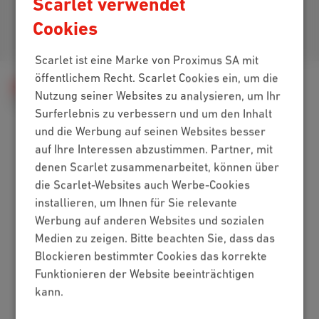
Scarlet verwendet
Cookies
Kommen Sie zu uns
Scarlet ist eine Marke von Proximus SA mit
öffentlichem Recht. Scarlet Cookies ein, um die
Hilfe
Telefonie
Scarlet Mobile
Nutzung seiner Websites zu analysieren, um Ihr
Mein Handy einrichten
Echtzeittext
Surferlebnis zu verbessern und um den Inhalt
und die Werbung auf seinen Websites besser
auf Ihre Interessen abzustimmen. Partner, mit
Packs
denen Scarlet zusammenarbeitet, können über
die Scarlet-Websites auch Werbe-Cookies
Internet + Mobilfunk
installieren, um Ihnen für Sie relevante
Internet + TV + Mobilfunk
Werbung auf anderen Websites und sozialen
Internet + TV + Festnetz
Medien zu zeigen. Bitte beachten Sie, dass das
Digitales Fernsehen
Blockieren bestimmter Cookies das korrekte
Internet
Funktionieren der Website beeinträchtigen
kann.
Standard