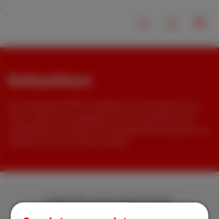
Echtzeittext
Der Echtzeittext (RTT) ermöglicht es, eine Nachricht zu
lesen, während sie getippt wird. Eine praktische und
zugängliche Lösung für die sofortige Kommunikation. So
aktivieren Sie es auf Ihrem Gerät!
Laden Sie unsere App herunter