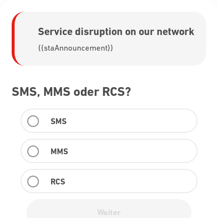
Service disruption on our network
{{staAnnouncement}}
SMS, MMS oder RCS?
SMS
MMS
RCS
Weiter