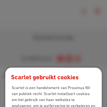
Download onze app
Je vindt ons op
Digitale Tv
Beschikbaarheid van TV
Scarlet gebruikt cookies
Scarlet is een handelsmerk van Proximus NV
van publiek recht. Scarlet installeert cookies
Packs
om het gebruik van haar websites te
analyseren, om je surfervaring te verbeteren en
Internet + mobiel