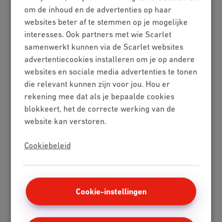
om de inhoud en de advertenties op haar
Internet + tv + mobiel
websites beter af te stemmen op je mogelijke
Internet + tv + vaste lijn
interesses. Ook partners met wie Scarlet
Digitale tv
samenwerkt kunnen via de Scarlet websites
Internet
advertentiecookies installeren om je op andere
websites en sociale media advertenties te tonen
Standaard
die relevant kunnen zijn voor jou. Hou er
Onbeperkt
rekening mee dat als je bepaalde cookies
Fiber
blokkeert, het de correcte werking van de
Speedtest
website kan verstoren.
Mobile
Cookiebeleid
Red 5 GB
Berry 10 GB
Cherry 20 GB
Hot 50 GB
Cookie-instellingen
Klantenzone