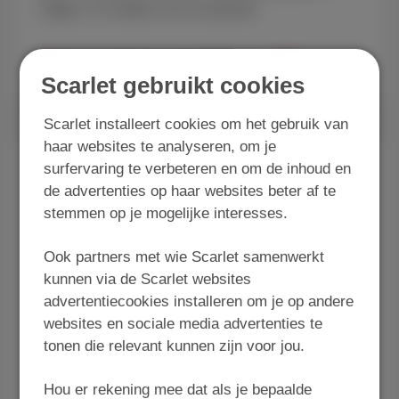
volgen, te chatten of te streamen.
Waarom Scarlet voor studenten
Scarlet gebruikt cookies
Scarlet installeert cookies om het gebruik van
haar websites te analyseren, om je
Gsm-abonnementen op maat
surfervaring te verbeteren en om de inhoud en
van gezinnen
de advertenties op haar websites beter af te
stemmen op je mogelijke interesses.
Meerdere gsm’s thuis? Met Scarlet is het alles
eenvoudig. Onze gsm-abonnementen zijn
Ook partners met wie Scarlet samenwerkt
geschikt voor iedereen: kinderen, tieners en
kunnen via de Scarlet websites
ouders. Geniet van een betrouwbaar netwerk,
advertentiecookies installeren om je op andere
lage prijzen en abonnementen die makkelijk te
websites en sociale media advertenties te
beheren zijn.
tonen die relevant kunnen zijn voor jou.
Hou er rekening mee dat als je bepaalde