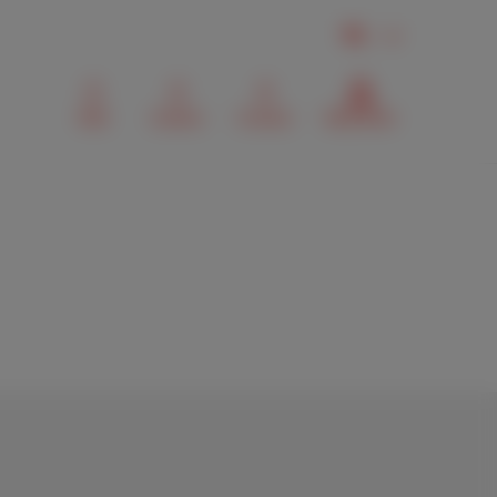
NL
Mail
Zoeken
Contact
MyScarlet