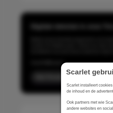
Digitale televisie in onze Tr
Bekijk al jouw favoriete programma's op Scarl
Scarlet Trio Mobile packs. Geniet van meer d
de telefonie van jouw keuze (vaste lijn of gs
Vanaf
€ 45
/maand
Scarlet gebru
Naar Trio packs
Scarlet installeert cookie
de inhoud en de advertent
Ook partners met wie Scar
andere websites en social