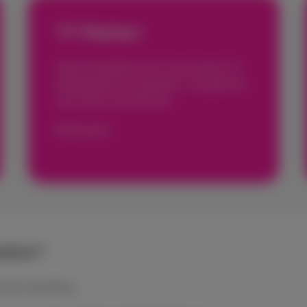
TV Replay+
Naast herstarten kun je ook vooruit- of
terugspoelen en pauzeren. Sla gewoon
over wat je niet wilt zien.
€ 9
/maand
ellen?
online bestelling.