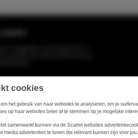
io packs!
et TV, inbegrepen in onze Scarlet Trio en
an 30 zenders, een internet-abonnement en
m-abonnement).
ikt cookies
s om het gebruik van haar websites te analyseren, om je surferv
ies op haar websites beter af te stemmen op je mogelijke intere
let samenwerkt kunnen via de Scarlet websites advertentiecook
e media advertenties te tonen die relevant kunnen zijn voor jou.