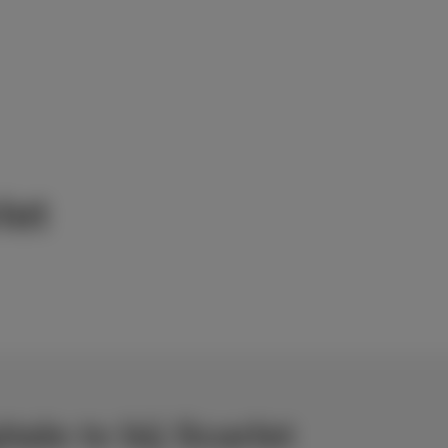
let
ale tv bij Scarlet