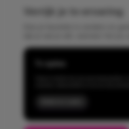
Verrijk je tv-ervaring
Kies je favoriete tv-zenders en ge
kijk je wat je wilt, wanneer het jou 
Tv opties
Voeg tv-zenders toe aan jouw basisaanbod. Je
channels, detectivefilms en tal van documenta
Bekijk de tv-opties