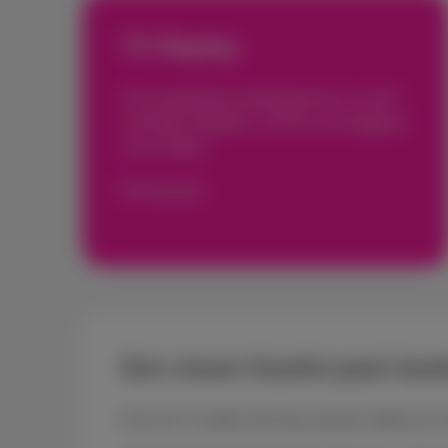
TV Replay
Een programma dat begonnen is vanaf
het begin afspelen. Tot 36 uur teruggaan
in je tv-gids.
€ 3
/maand
Een nieuw Scarlet pack best
Kies de TV-opties die bij je passen tijdens je 