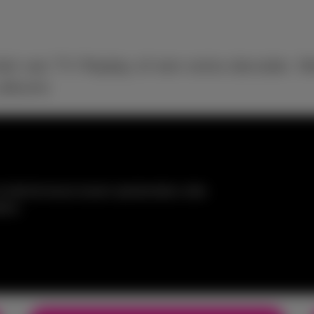
niet van TV Replay of een extra decoder. M
uitkomt.
 hebt de keuze tussen sportzenders, kids-
ires.