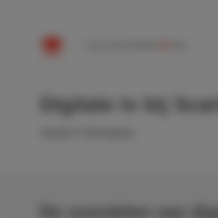
Packs
Internet
Mobile
TV
Hulp
Digitale tv bij Scar
Vanaf € 45/maand
De voordelen van digit