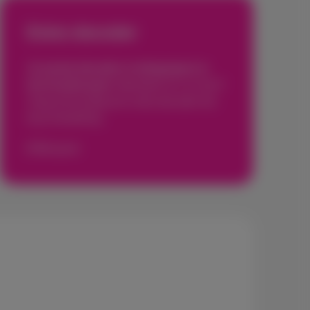
Extra decoder
Je eerste decoder is inbegrepen in
het Scarlet pack.
Meerdere tv’s in huis?
Voeg eenvoudig een extra decoder toe
bij je bestelling.
€ 5
/maand