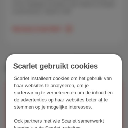
uit de catalogus te kiezen, kijk meteen en betaal
via de factuur. Vanaf € 2,99.
Hoe huur ik een film?
Scarlet gebruikt cookies
Andere Scarlet producten
Scarlet installeert cookies om het gebruik van
haar websites te analyseren, om je
+
+
surfervaring te verbeteren en om de inhoud en
de advertenties op haar websites beter af te
stemmen op je mogelijke interesses.
Internet + TV + gsm
Ook partners met wie Scarlet samenwerkt
Alles-in-één voor ultieme