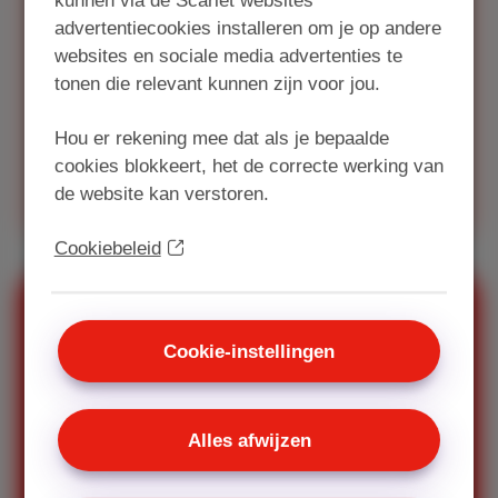
kunnen via de Scarlet websites
connectiviteit: surfen, TV
advertentiecookies installeren om je op andere
kijken en onbeperkt bellen –
websites en sociale media advertenties te
overal in België.
tonen die relevant kunnen zijn voor jou.
Vanaf
€ 50
/maand
Hou er rekening mee dat als je bepaalde
cookies blokkeert, het de correcte werking van
Bekijk Trio Mobile
de website kan verstoren.
Cookiebeleid
+
+
Cookie-instellingen
Internet + TV +
vaste lijn
Alles afwijzen
Onbeperkt internet, meer dan