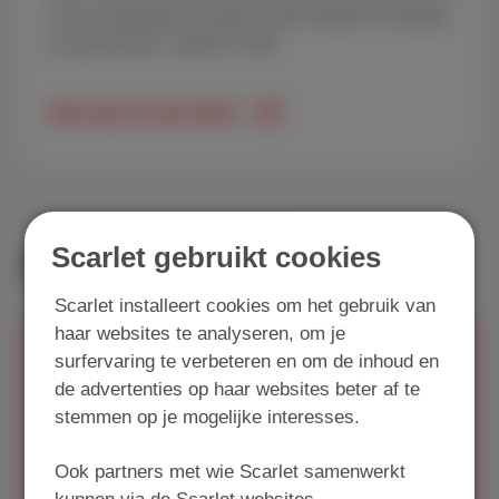
uit de catalogus te kiezen, kijk meteen en betaal
via de factuur. Vanaf € 2,99.
Hoe huur ik een film?
Scarlet gebruikt cookies
Andere Scarlet producten
Scarlet installeert cookies om het gebruik van
haar websites te analyseren, om je
+
+
surfervaring te verbeteren en om de inhoud en
de advertenties op haar websites beter af te
stemmen op je mogelijke interesses.
Internet + TV + gsm
Ook partners met wie Scarlet samenwerkt
Alles-in-één voor ultieme