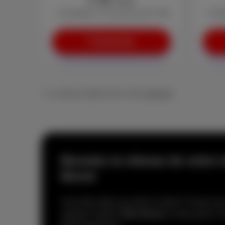
/mois
+ Activation: € 0 (au lieu de € 29)
+ Acti
Commander
* La vitesse dépend de votre
adresse
Boostez la vitesse de votre 
Boost
Vous êtes déjà raccordé à la fibre? Passez 
ajoutant l’option
Fiber Boost
à votre packs. Pl