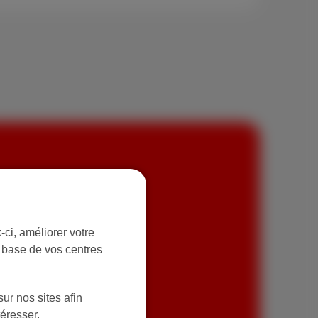
+ téléphone
ci, améliorer votre
r base de vos centres
de 30 chaînes TV et des
s lignes fixes en soirée
ur nos sites afin
téresser.