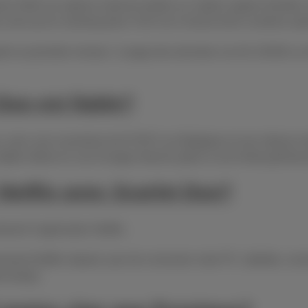
GSM, les options internet mobile ou l’option appels illimités v
, ainsi qu’en roaming dans l’UE et en Suisse (hors numéros spé
après la première minute. L’usage des données via 4G, EDGE ou G
Duo est fiable?
, avec une couverture de 97,85 % en Belgique et une vitesse m
 stable même en cas d’usage intensif, grâce à une limite génére
 Netflix avec Scarlet Duo?
ment l’application Netflix.
nement Netflix séparé, puis de connecter votre PC, tablette, c
me temps.