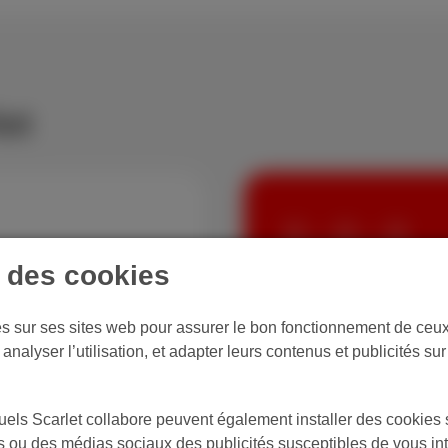
et
+
+
e des cookies
Internet + TV 
fixe
es sur ses sites web pour assurer le bon fonctionnement de ceux-
analyser l’utilisation, et adapter leurs contenus et publicités su
Internet illimité, plus 
appels illimités vers le
els Scarlet collabore peuvent également installer des cookies s
et le week-end.
tes ou des médias sociaux des publicités susceptibles de vous in