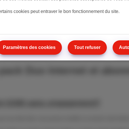
€ 45
/mois
ertains cookies peut entraver le bon fonctionnement du site.
Découvrir notre pack
Paramètres des cookies
Tout refuser
Auto
 pack Duo Internet et abo
nt GSM sans engagement?
ous êtes libre: vous pouvez modifier ou annuler votre forfait 