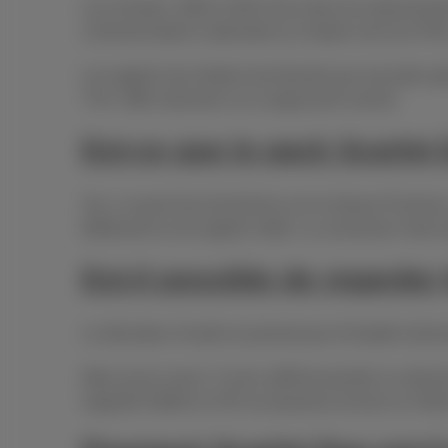
Les minutes, SMS et GB inclus dans les abonnements 
communications nationales (y compris vers les 078)
Les appels hors forfait sont facturés par seconde 
TVA. Offre réservée à un usage privé normal
Est-ce que le pack Scarlet 
Oui. Le pack Duo fonctionne sur le réseau Proximus
télétravail ou les appels vidéo. La connexion reste
Est-il possible de regarder
Le décodeur Scarlet ne permet pas d’installer directe
Mais aucun souci: il vous suffit de prendre un abon
regarder Netflix en HD sur plusieurs écrans en mê