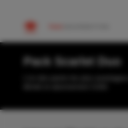
Packs
Internet
Mobile
TV
Aide
Pack Scarlet Duo
L’un des packs les plus avantageux
illimité et abonnement GSM.