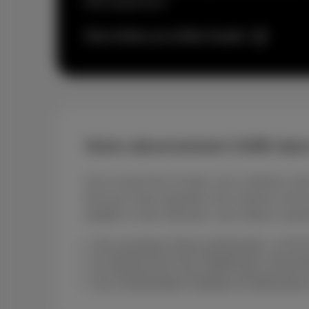
téléchargements.
Plus d'infos sur la fibre Scarlet
Votre abonnement GSM dans
Avec le pack Duo Scarlet, vous combinez votre 
faut pour rester joignable sans exploser votr
adaptée à votre utilisation, sans options super
Une couverture réseau performante : la 4G 
Un abonnement sans engagement: vous pouvez
Du roaming sans souci dans toute la Zone U
Une consommation maîtrisée via MyScarlet o