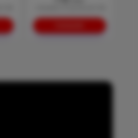
/mois
e € 29)
+ Activation: € 0 (au lieu de € 29)
Commander