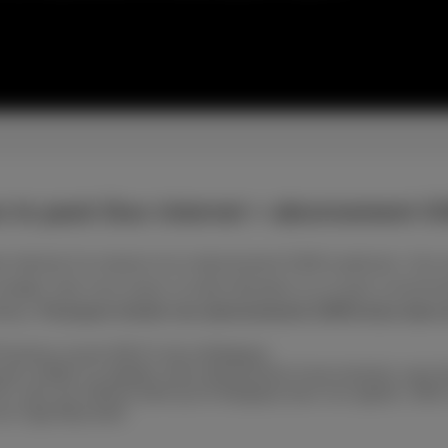
 le pack Duo internet + abonnement 
internet à la maison et un abonnement GSM à petit prix. Une seul
e budget. Que vous soyez un petit utilisateur ou un gros consom
flues.
Pourquoi choisir nos abonnements GSM inclus dans 
Proximus couvre 99,9 % de la Belgique
 arrêter ou adapter votre abonnement à tout moment, sans frai
E, avec les mêmes tarifs qu’en Belgique pour vos appels, SMS 
u l’app Myscarlet