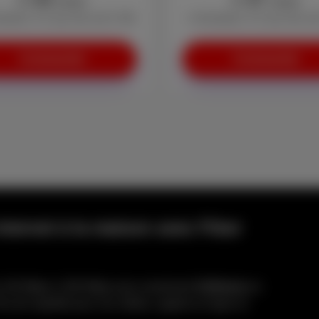
/mois
/mois
vation: € 0 (au lieu de € 29)
+ Activation: € 0 (au lieu d
Commander
Commander
internet à la maison avec Fiber
de 100 Mbps à 300 Mbps pour seulement
€10/mois
en
us de rapidité pour vos vidéos, appels en ligne et