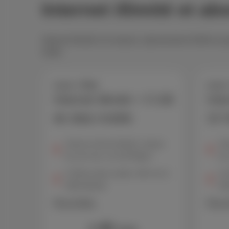
Internet illimité et
Internet illimité à la maison, abonnement GSM en poc
GSM.
Loco + Red
Loco 
Internet illimité + 5 GB
Inte
de data mobile
10 
Volume internet illimité, vitesse
Vol
de surf max. de 150 Mbps*
de
5 GB de data mobile, 300 min &
10
SMS illimités
SMS
Plus d'infos
Plus d
42
€