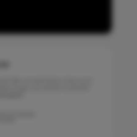
GSM
e offre, une seule facture, et tout ce qu’il
mateur de data, vous trouverez une formule
les packs?
s de résiliation
et data.