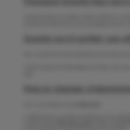
Pourquoi Scarlet Duo est-
Scarlet propose un modèle simple et efficace: un mo
Scarlet peut offrir des prix plus avantageux tout en
Scarlet va-t-il arrêter son 
Non. Le pack Duo reste disponible et ses tarifs son
Scarlet continue de développer ses offres, avec par
data.
Puis-je changer d’abonne
Oui. C’est simple via l’app
MyScarlet
:
Sélectionnez le numéro de GSM que vous souhait
Dans le menu
Mon plan actuel
, cliquez sur
Un au
Puis choisissez l’abonnement qui vous convient.