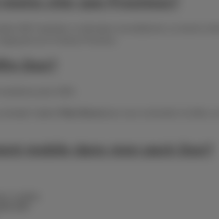
il moins cher que Proximus?
dem WiFi standard, un décodeur reconditionné, un service client
 s’appuyant sur le réseau Proximus.
offre Duo?
t maintenus pour 2026.
 exemple l’option
Fiber Boost
pour ceux connectés à la fibre, o
ment mobile dans mon pack Duo?
ez modifier.
tre tarif
.