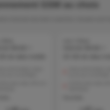
 abonnement GSM au choix
he, le tout sans vous ruiner. Le pack Duo, c'est juste ce qu’il
+ Berry
Loco + Cherry
rnet illimité +
Internet illimité +
GB de data mobile
20 GB de data mo
ume internet illimité, vitesse
Volume internet illimité, vi
 surf max. de 150 Mbps*
de surf max. de 150 Mbps
 GB de data mobile, 300 min &
20 GB de data mobile, 60
 illimités
SMS illimités
'infos
Plus d'infos
44
47
€
€