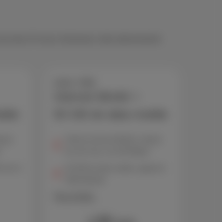
 vous faut. Et vous choisissez votre abonnement
Loco + Hot
Internet illimité +
bile
50 GB de data mobile
tesse
Volume internet illimité, vitesse
*
de surf max. de 150 Mbps*
0 min &
50 GB de data mobile, appels &
SMS illimités
Plus d'infos
52
€