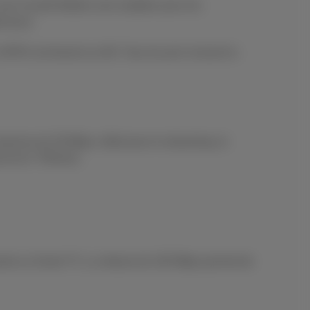
ers Scarlet Mobile sont valables pour les
ciaux).
PRS est facturé au KB. Tous les prix incluent la
oyenne de 39 Mbps. Idéal pour le streaming, le
use de 3 TB/mois.
onsole ou Smart TV. La vitesse de 100 Mbps permet de