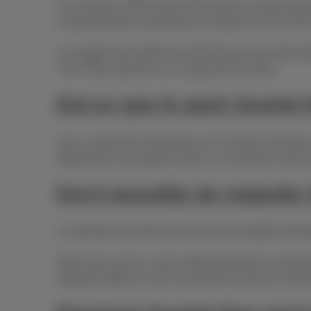
Les minutes, SMS et GB inclus dans les abonnements 
communications nationales (y compris vers les 078)
Les appels hors forfait sont facturés par seconde 
TVA. Offre réservée à un usage privé normal
Est-ce que le pack Scarlet 
Oui. Le pack Duo fonctionne sur le réseau Proximus
télétravail ou les appels vidéo. La connexion reste
Est-il possible de regarder
Le décodeur Scarlet ne permet pas d’installer directe
Mais aucun souci: il vous suffit de prendre un abon
regarder Netflix en HD sur plusieurs écrans en mê