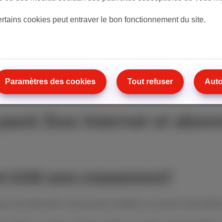
€ 45
/mois
ertains cookies peut entraver le bon fonctionnement du site.
Découvrir notre pack
Paramètres des cookies
Tout refuser
Auto
 pack Duo Internet et abo
nt GSM sans engagement?
ous êtes libre: vous pouvez modifier ou annuler votre forfait 