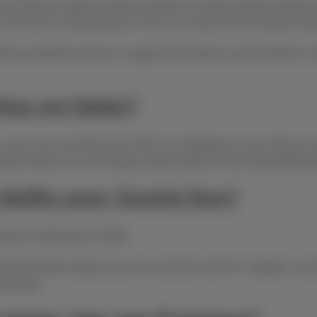
GSM, les options internet mobile ou l’option appels illimités v
, ainsi qu’en roaming dans l’UE et en Suisse (hors numéros spé
après la première minute. L’usage des données via 4G, EDGE ou G
Duo est fiable?
, avec une couverture de 97,85 % en Belgique et une vitesse m
 stable même en cas d’usage intensif, grâce à une limite génére
 Netflix avec Scarlet Duo?
ment l’application Netflix.
nement Netflix séparé, puis de connecter votre PC, tablette, c
me temps.