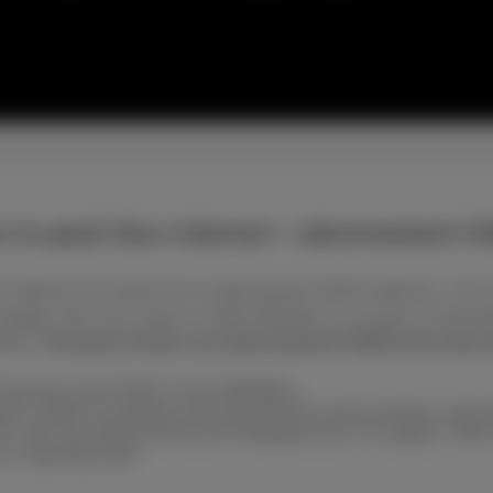
 le pack Duo internet + abonnement 
internet à la maison et un abonnement GSM à petit prix. Une seul
e budget. Que vous soyez un petit utilisateur ou un gros consom
flues.
Pourquoi choisir nos abonnements GSM inclus dans 
Proximus couvre 99,9 % de la Belgique
 arrêter ou adapter votre abonnement à tout moment, sans frai
E, avec les mêmes tarifs qu’en Belgique pour vos appels, SMS 
u l’app Myscarlet