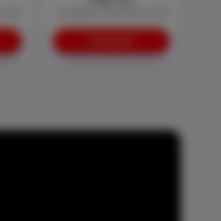
/mois
e € 29)
+ Activation: € 0 (au lieu de € 29)
Commander