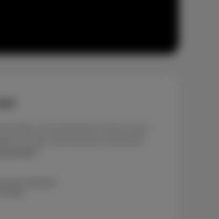
GSM
e offre, une seule facture, et tout ce qu’il
mateur de data, vous trouverez une formule
les packs?
s de résiliation
et data.