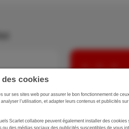
et
+
+
e des cookies
Internet + TV 
fixe
es sur ses sites web pour assurer le bon fonctionnement de ceux-
analyser l’utilisation, et adapter leurs contenus et publicités su
Internet illimité, plus 
appels illimités vers le
els Scarlet collabore peuvent également installer des cookies s
et le week-end.
tes ou des médias sociaux des publicités susceptibles de vous in