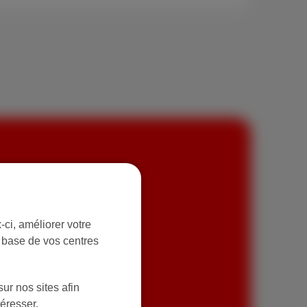
+ téléphone
ci, améliorer votre
r base de vos centres
de 30 chaînes TV et des
s lignes fixes en soirée
ur nos sites afin
téresser.