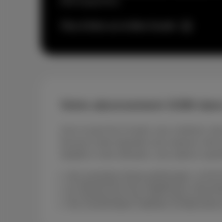
téléchargements.
Plus d'infos sur la fibre Scarlet
Votre abonnement GSM dans
Avec le pack Duo Scarlet, vous combinez votre 
faut pour rester joignable sans exploser votr
adaptée à votre utilisation, sans options super
Une couverture réseau performante : la 4G 
Un abonnement sans engagement: vous pouvez
Du roaming sans souci dans toute la Zone U
Une consommation maîtrisée via MyScarlet o