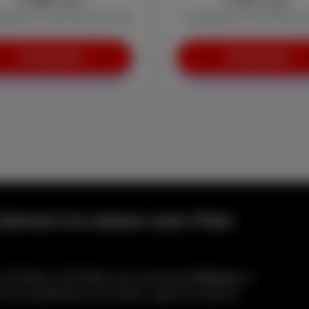
/mois
/mois
vation: € 0 (au lieu de € 29)
+ Activation: € 0 (au lieu d
Commander
Commander
internet à la maison avec Fiber
de 100 Mbps à 300 Mbps pour seulement
€10/mois
en
us de rapidité pour vos vidéos, appels en ligne et