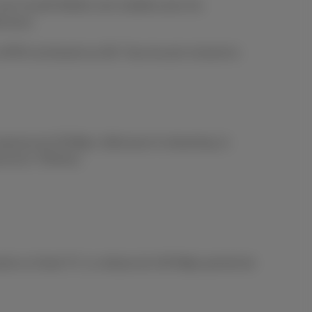
ers Scarlet Mobile sont valables pour les
ciaux).
PRS est facturé au KB. Tous les prix incluent la
oyenne de 39 Mbps. Idéal pour le streaming, le
use de 3 TB/mois.
onsole ou Smart TV. La vitesse de 100 Mbps permet de