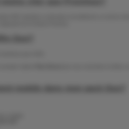
il moins cher que Proximus?
dem WiFi standard, un décodeur reconditionné, un service client
 s’appuyant sur le réseau Proximus.
offre Duo?
t maintenus pour 2026.
 exemple l’option
Fiber Boost
pour ceux connectés à la fibre, o
ment mobile dans mon pack Duo?
ez modifier.
tre tarif
.