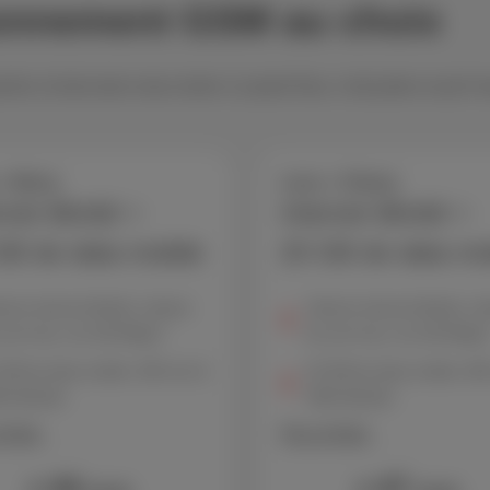
 abonnement GSM au choix
he, le tout sans vous ruiner. Le pack Duo, c'est juste ce qu’il
+ Berry
Loco + Cherry
rnet illimité +
Internet illimité +
GB de data mobile
20 GB de data mo
ume internet illimité, vitesse
Volume internet illimité, vi
 surf max. de 150 Mbps*
de surf max. de 150 Mbps
 GB de data mobile, 300 min &
20 GB de data mobile, 60
 illimités
SMS illimités
'infos
Plus d'infos
44
47
€
€