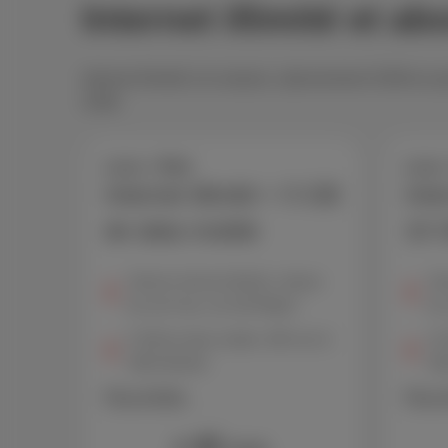
Internet illimité et
Internet illimité à la maison, abonnement GSM en poc
GSM.
Loco + Red
Loco 
Internet illimité + 5 GB
Inte
de data mobile
10 
Volume internet illimité, vitesse
Vol
de surf max. de 150 Mbps*
de
5 GB de data mobile, 300 min &
10
SMS illimités
SMS
Plus d'infos
Plus d
42
€