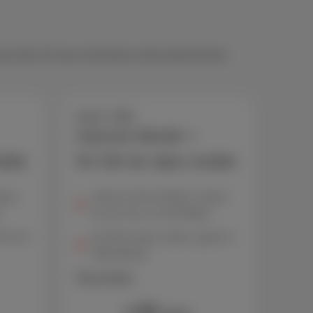
 vous faut. Et vous choisissez votre abonnement
Loco + Hot
Internet illimité +
bile
50 GB de data mobile
tesse
Volume internet illimité, vitesse
*
de surf max. de 150 Mbps*
0 min &
50 GB de data mobile, appels &
SMS illimités
Plus d'infos
52
€