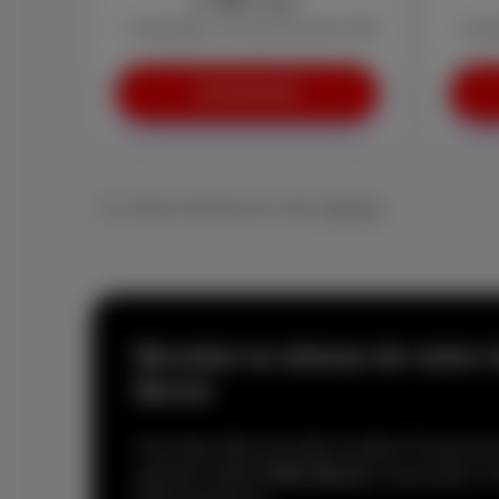
/mois
+ Activation: € 0 (au lieu de € 29)
+ Acti
Commander
* La vitesse dépend de votre
adresse
Boostez la vitesse de votre 
Boost
Vous êtes déjà raccordé à la fibre? Passez 
ajoutant l’option
Fiber Boost
à votre packs. Pl