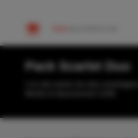
Packs
Internet
Mobile
TV
Aide
Pack Scarlet Duo
L’un des packs les plus avantageux
illimité et abonnement GSM.