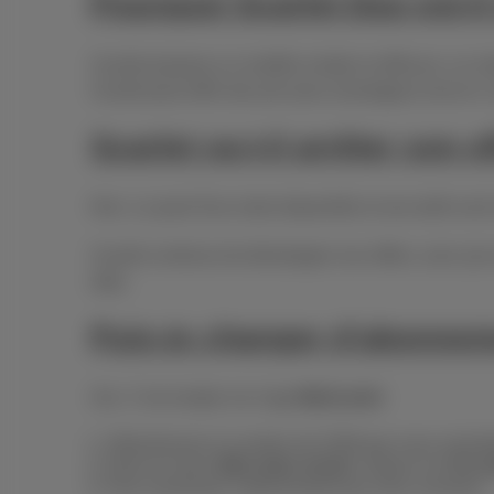
Pourquoi Scarlet Duo est-
Scarlet propose un modèle simple et efficace: un mo
Scarlet peut offrir des prix plus avantageux tout en
Scarlet va-t-il arrêter son 
Non. Le pack Duo reste disponible et ses tarifs son
Scarlet continue de développer ses offres, avec par
data.
Puis-je changer d’abonne
Oui. C’est simple via l’app
MyScarlet
:
Sélectionnez le numéro de GSM que vous souhait
Dans le menu
Mon plan actuel
, cliquez sur
Un au
Puis choisissez l’abonnement qui vous convient.