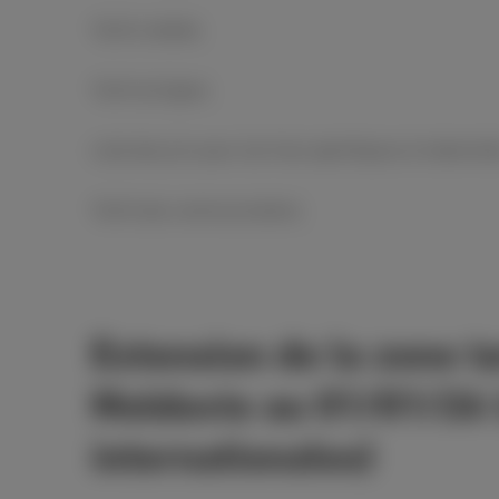
Tarifs mobiles
Tarifs de lignes
Liste des prix pour les frais spécifiques et indemnit
Tarifs des communications
Extension de la zone ta
Moldavie au 01/01/26 
internationales)