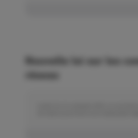
Nouvelle loi sur les c
réseau
A partir du 1er novembre 2024, en cas d’inter
les clients auront droit à une compensation léga