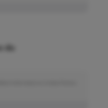
e du
illance ininterrompue sur le réseau Proximus,