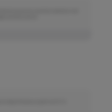
réciseront qu’aucune couverture aérienne n’est
age normal du service.
ia le réseau Proximus à partir du 01/12