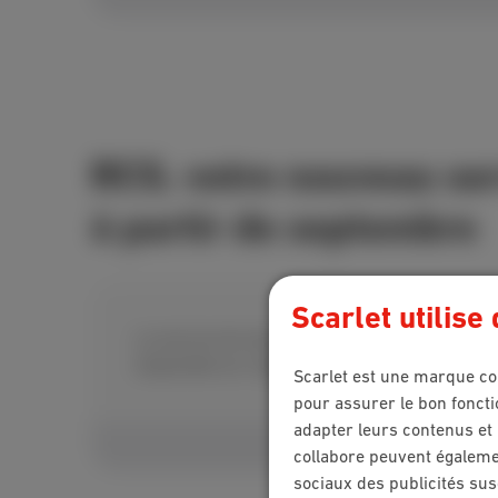
RCS, votre nouveau se
à partir de septembre
Scarlet utilise
Le service de messagerie RCS – RCS pour Rich
disponible sur l’application Messagerie des ap
Scarlet est une marque co
pour assurer le bon foncti
adapter leurs contenus et 
collabore peuvent égalemen
sociaux des publicités sus