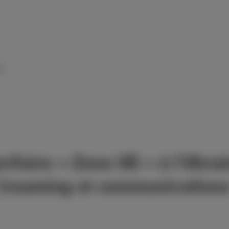
és
rifaire « Zone UE » à l’Ukrai
(roaming et communication