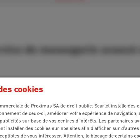
rvice de messagerie avancé
 des cookies
 Communication Services-, déjà disponible sur les appareils An
pareils Apple des clients Scarlet à partir de septembre 2024.
mmerciale de Proximus SA de droit public. Scarlet installe des c
onnement de ceux-ci, améliorer votre expérience de navigation, ana
publicités sur base de vos centres d’intérêts. Les partenaires av
Voir plus
t installer des cookies sur nos sites afin d’afficher sur d'autre
ceptibles de vous intéresser. Attention, le blocage de certains co