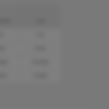
nternet
Fast
53
€ 58
mité
Illimité
Mbps
200 Mbps
Mbps
10 Mbps