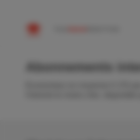
Packs
Internet
Mobile
TV
Aide
Abonnements inte
Économisez en moyenne € 270 par
l'internet le moins cher, disponible