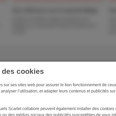
Une référence sur le marché Belge
Co
Profitez du meilleur rapport qualité-prix en
Ave
r
Belgique en choisissant l’Internet illimité chez
Fib
Scarlet.
pris
e des cookies
votre connexion internet
es sur ses sites web pour assurer le bon fonctionnement de ceux-
analyser l’utilisation, et adapter leurs contenus et publicités su
connexion internet à domicile
els Scarlet collabore peuvent également installer des cookies s
mencez par tester la vitesse de votre connexion
tes ou des médias sociaux des publicités susceptibles de vous in