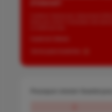
d’internet?
Combinez l’internet avec l’abonnement GSM d
temps pour choisir? Commandez votre abonnem
un mobile plus tard.
A partir de € 42/mois
Voir les packs Scarlet Duo
Pourquoi choisir Scarlet po