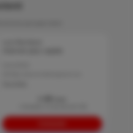
vient
 ont le truc pour payer moins!
Loco Fiber Boost
Internet plus rapide
Internet illimité
300 Mbps vitesse de téléchargement max.
Plus d'infos
44
€
/mois
+ Activation: € 0 (au lieu de € 29)
Commander