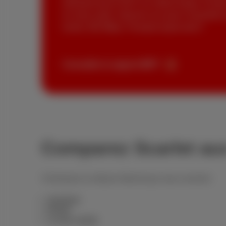
sollicitent tout le Wi-Fi en même temps. Et da
un choix malin. Internet Loco pour l’essentiel 
voulez 300 Mbps. Pourquoi payer plus?
Consulter le rapport IBPT
Comparez Scarlet aux
Choisissez la vitesse Internet qui vous convient
Standard
Illimité
Le plus rapide