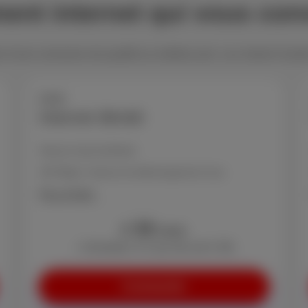
ent internet qui vous con
 d’une connexion de qualité au meilleur prix. Les clients Scarlet
Loco
Internet illimité
Volume internet illimité
150 Mbps* vitesse de téléchargement max.
Plus d'infos
34
€
/mois
+ Activation: € 0 (au lieu de € 29)
Commander