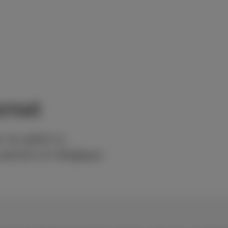
rnet
 an grâce à
 partout en Belgique.