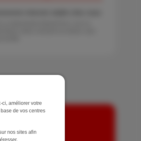
nnexion internet stable chez vous
c un abonnement internet Poco, Loco ou
er Boost, restez connecté à la maison, sans
e de tête.
ci, améliorer votre
r base de vos centres
ur nos sites afin
téresser.