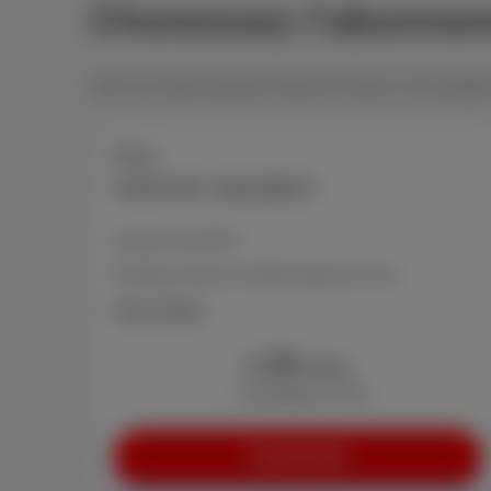
Choisissez l'abonnem
Avec les abonnements internet Scarlet, vous profitez
Poco
Internet standard
Internet de 50 GB
30 Mbps vitesse de téléchargement max.
Plus d'infos
23
€
/mois
+ Activation: € 29
Commander