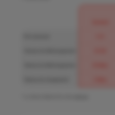
Standard
Prix mensuel
€ 23
Volume de téléchargement
50 GB
Vitesse de téléchargement
30 Mbps
Vitesse de chargement
2 Mbps
* La vitesse dépend de votre
adresse