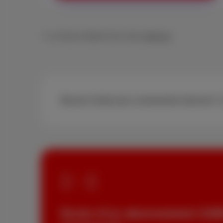
* La vitesse dépend de votre
adresse
Besoin d’aide pour commander Internet?
A
+
Envie d'un abonnement GSM