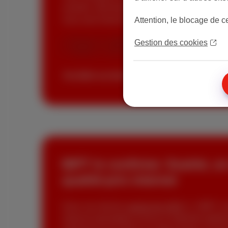
actuelle, directement depuis chez vous. Rien d
vous avez besoin de plus de vitesse... ou pas.
Attention, le blocage de c
Évaluez la stabilité de votre connexion sur 
Gestion des cookies
Vérifiez si votre ligne internet tient la route
Accéder au test de vitesse
BIPT le confirme: Scarlet, u
qualité-prix internet
Dans son dernier
rapport de 2025
, l’IBPT c
(internet abordable) à Anna & Gabrielle (télét