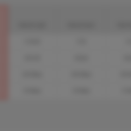
Internet Light
Internet basic
Start I
€ 39.99
€ 56
€ 
200 GB
Illimité
Illi
100 Mbps
200 Mbps
200 
20 Mbps
20 Mbps
15 