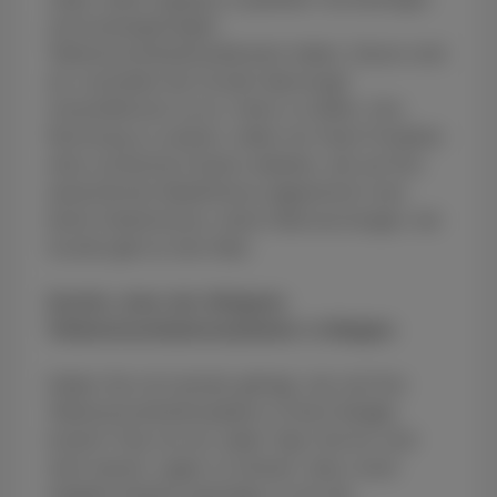
und kostengünstigen
Telekommunikationsdiensten haben. Davon sind
wir zumindest bei Scarlet überzeugt!
UnsereMission ist es, Ihnen zu helfen, Ihre
Rechnung zu senken, indem wir Ihnen Produkte
ohne versteckte Kosten anbieten, die auf Ihre
tatsächlichen Bedürfnisse abgestimmt sind.
Keine Geheimnisse, keine Überraschungen, bei
Scarlet gibt es kein Aber.
Scarlet, einer der billigsten
Telekommunikationsanbieter in Belgien
Haben Sie sich jemals gefragt, wie viel Ihre
Telekommunikationspläne in Ihrem Budget
kosten? Das tun wir, jeden Tag! Und wir sind
stolz darauf, sagen zu können, dass unser
Angebot deutlich günstiger ist als die