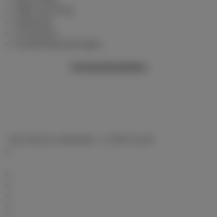
Hilfe und FAQ
Webmail
Umziehen
Kundenbewertungen
Verkaufsstellen
Alle Rechte vorbehalten. © 2026 Scarlet
Allgemeine Geschäftsbedingungen,
Verbraucherinformationen und Datenschutz
Preisliste
Cookie-Richtlinie
Erreichbarkeit
Vertragszusammenfassungen