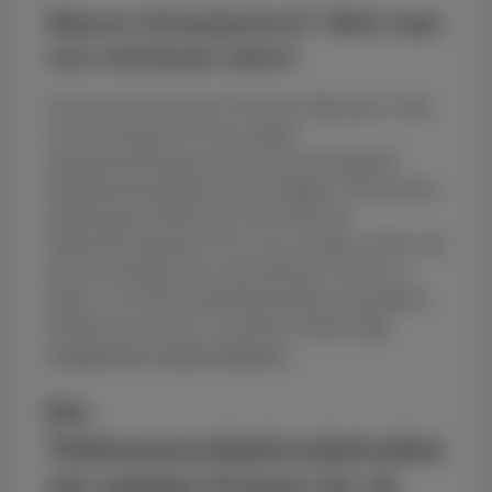
Warum Scharlachrot? Weil man
uns vertrauen kann!
Scarlet setzt auf das Proximus-Netzwerk. Dies
ist die Garantie für eine stabile
Internetverbindung und eine hervorragende
Mobilfunknetzabdeckung in Belgien. Mit unserer
jahrelangen Erfahrung in der Welt der
Telekommunikation ist es uns wichtig, immer mit
den technologischen Innovationen Schritt zu
halten, um Ihnen Qualitätsprodukte anzubieten.
Erfahren Sie mehr in unserem Artikel
"Die
Qualität des Scarlet Network".
Ein
Telekommunikationsbetreiber
mit stabilen Preisen für 10