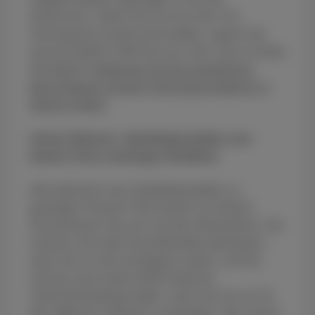
Konkurrenz. Wenn Sie sich für eine Trio
Packung bei Scarlet entscheiden, sparen Sie
durchschnittlich 400 Euro pro Jahr. Das ist keine
Kleinigkeit!
Entdecken Sie die ausführliche
Beschreibung unseres Packungsvergleichs in
diesem Artikel.
Unsere Mission: Qualitätsprodukte zum
besten Preis-Leistungs-Verhältnis
Wie bekommt man Qualitätsprodukte zu
günstigen Preisen? Die Antwort ist einfach:
Konzentrieren Sie sich auf das Wesentliche. Sie
müssen nicht alle Fernsehkanäle abonnieren,
wenn Sie nur die wichtigsten sehen, und Sie
müssen auch keine NASA-ähnliche
Internetverbindung haben, wenn Sie sie nur für
den täglichen Gebrauch verwenden. Alle unsere