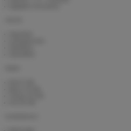
Digitales Fernsehen
Internet
Standard
Unbegrenztes
Glasfaser
Speedtest
Mobile
Red 5 GB
Berry 10 GB
Cherry 20 GB
Hot 50 GB
Kundenbereich
MyScarlet