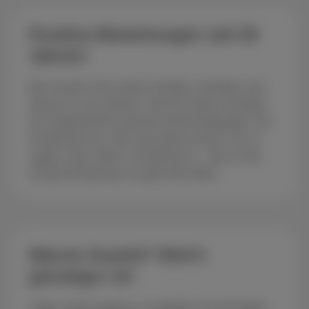
Positive Bewertungen seit 30
Jahren!
Bei Scarlet sind unsere Kunden zufrieden und
lassen es uns wissen. Seit 30 Jahren erhalten
wir hauptsächlich positive Rückmeldungen. Ein
Kundenservice, den man gerne anruft, um zu
sagen, dass alles in Ordnung ist – das ist die
Scarlet-Erfahrung. Es gibt kein Aber!
Warum Scarlet? Weil’s
günstiger ist!
Jeder sollte Zugang zu qualitativ hochwertigen