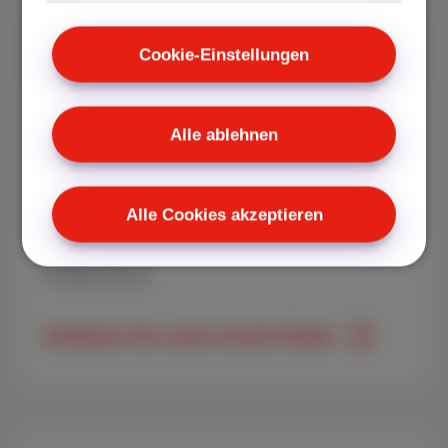
Cookie-Einstellungen
Packs
Alle ablehnen
Wählen Sie das Scarlet Pack, das zu Ihnen
passt: unbegrenztes Internet zu Hause,
Mobilfunk nach Wahl, digitales TV oder
Alle Cookies akzeptieren
Festnetz.
Ab
€42
/Monat
Entdecken Sie unsere Scarlet Pakete