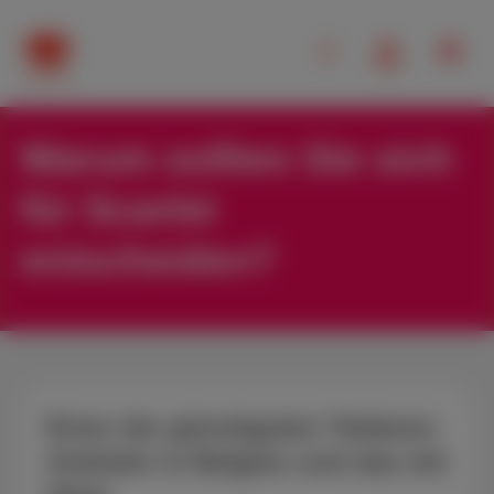
Warum sollten Sie sich
für Scarlet
entscheiden?
Einer der günstigsten Telekom-
Anbieter in Belgien und das mit