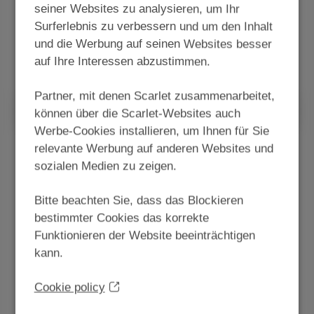
seiner Websites zu analysieren, um Ihr
Ab
€8
/Monat
Surferlebnis zu verbessern und um den Inhalt
und die Werbung auf seinen Websites besser
auf Ihre Interessen abzustimmen.
Entdecken Sie unsere Mobilfunk-Abos
Partner, mit denen Scarlet zusammenarbeitet,
können über die Scarlet-Websites auch
Werbe-Cookies installieren, um Ihnen für Sie
Internet
relevante Werbung auf anderen Websites und
sozialen Medien zu zeigen.
Ab und zu surfen, täglich streamen oder intensiv
gamen? Wählen Sie den Tarif, der zu Ihnen
Bitte beachten Sie, dass das Blockieren
passt und zahlen Sie nicht mehr als nötig.
bestimmter Cookies das korrekte
Funktionieren der Website beeinträchtigen
Ab
€23
/Monat
kann.
Cookie policy
Entdecken Sie jetzt unsere
Internetabonnements