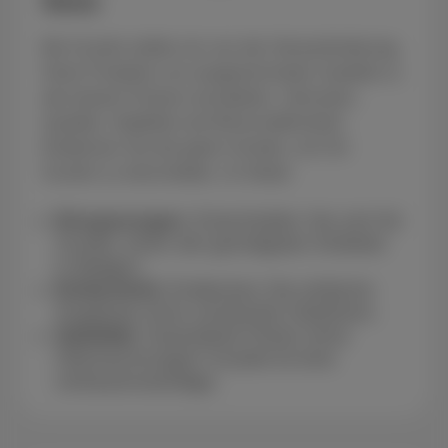
Stolz
Bei Scarlet stellen wir uns der Herausforderung,
Ihnen Produkte von ausgezeichneter Qualität zu
den besten Preisen anzubieten. Vertrauen,
Qualität, Stabilität und Wirtschaftlichkeit.
Entdecken Sie die guten Gründe, sich für
Scarlet zu entscheiden, im Detail.
Einsparungen
: Entscheiden Sie sich für
Scarlet, einen der günstigsten Anbieter
in Belgien
.
Einfachheit
: Entdecken Sie einfache
Angebote ohne versteckte Gebühren.
Stabilität
: Garantierte Preise ohne
Überraschungen! Scarlet ist eine
vertrauenswürdige.