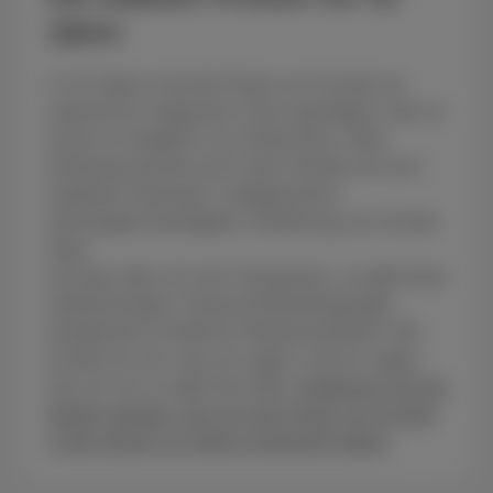
Jahre
In 10 Jahren sind die Preise von Scarlet nur
zweimal für insgesamt 3 Euro gestiegen. Das ist
nichts im Vergleich zur Konkurrenz! Jede
Erhöhung brachte auch neue Vorteile mit sich:
stabileres Netzwerk, unbegrenztere
Internetgeschwindigkeit, Einführung von Scarlet
Fiber.
Und das alles mit viel Transparenz, es gibt keine
Verpflichtungen, Exklusivitätsbedingungen,
komplizierte rechtliche Hinweiseundmehr. Bei
Scarlet tun wir, was wir sagen, und wir sagen,
was wir tun, es gibt kein Aber.
Entdecken Sie die
Details darüber, wie sich die Preise von Scarlet
in den letzten 10 Jahren entwickelt haben.