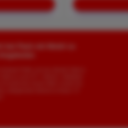
rt bei Pack mit Mobil zu
-Angeboten
konkrete Profile: von Izza, Benoît, Pablo &
, Nelle & Lucas (TV + Internet + Mobilfunk
ist Scarlet eine clevere Wahl. Scarlet Trio
eis: unbegrenztes Internet zu Hause, TV
n?