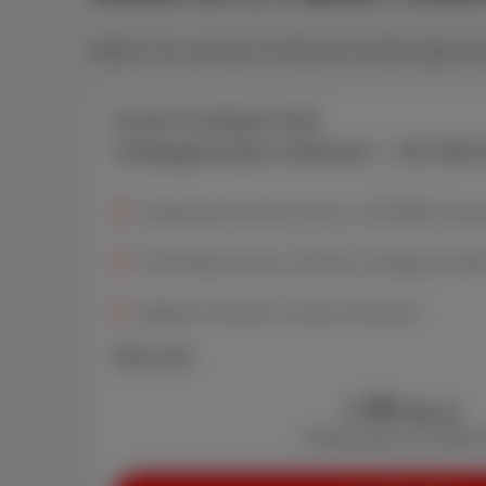
Wählen Sie zwischen 20 GB oder 50 GB mobilen Da
Scarlet Trio Mobile 20 GB
Unbegrenztes Internet + 20 GB 
Unbegrenztes Internet mit bis zu 100 Mbit/s Down
20 GB Datenvolumen, 600 Min & unbegrenzte SM
Digitales Fernsehen mit über 30 Sendern
Mehr Infos
50
€
/Monat
+ Aktivierung: € 0 (statt €