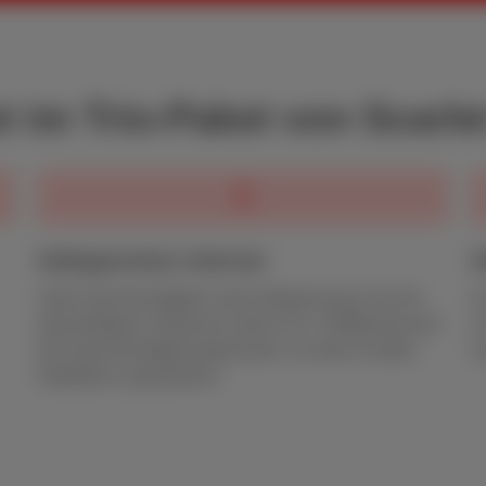
t im Trio-Paket von Scarle
Unbegrenztes Internet
I
Volle Geschwindigkeit, keine Begrenzung. Nur bei
I
übermäßigem Verbrauch (mehr als 3 TB/Monat) wird
im
die Geschwindigkeit gedrosselt, um allen Kunden
un
Stabilität zu garantieren.