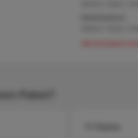
Wallonien
-
Brüssel
-
Flan
Niederländisch
Wallonien
-
Brüssel
-
Flan
Mehr Informationen über 
hrem Paket?
TV Replay