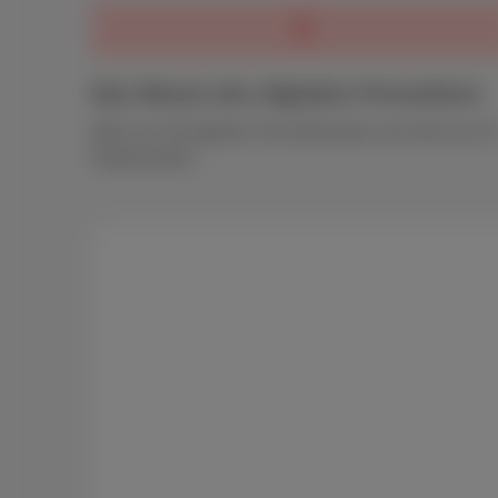
Das Wesen des digitalen Fernsehens
Mehr als 30 digitale Fernsehkanäle und mehr als 2
Radiosender.