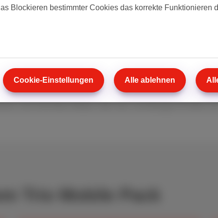
das Blockieren bestimmter Cookies das korrekte Funktionieren 
ilfunk-Abo kein Extra, sondern Teil des Pakets. Sie wählen ein 
berflüssige Optionen und ohne böse Überraschungen auf der R
inuten und unbegrenzten SMS
Cookie-Einstellungen
Alle ablehnen
All
esprächen und unbegrenzten SMS
ieren und erreichbar bleiben über das zuverlässige 4G-Netz von
em Trio Mobile Pack