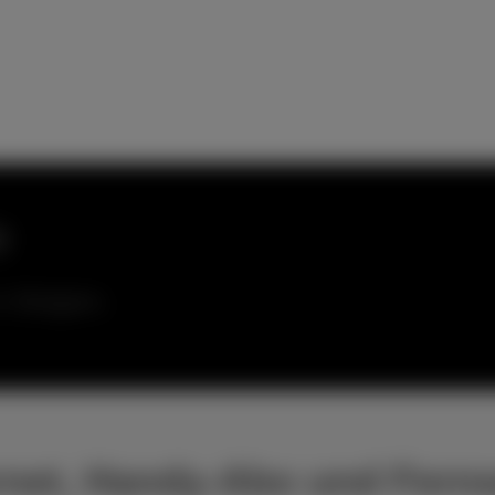
e
n Belgien.
ternet, Handy-Abo und Fern