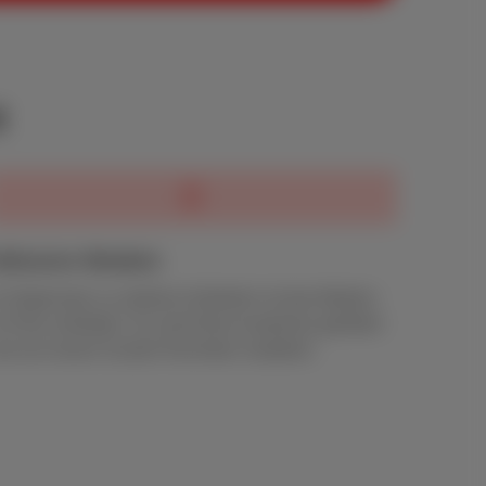
t
nklusive Modem
m Gegensatz zu anderen Anbietern ist das Modem
 Preis enthalten. Es wird Ihnen kostenlos geliefert
d von einem Scarlet-Techniker installiert.