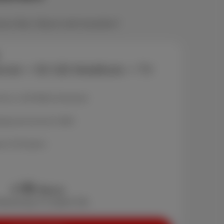
ximus-Netz. Warum mehr bezahlen?
ernet + 50 GB Mobilfunk + TV
 bis zu 100 Mbit/s Download
egrenzte Anrufe & SMS
ber 30 Sendern
55
€
/Monat
ktivierung: € 0 (statt € 29)