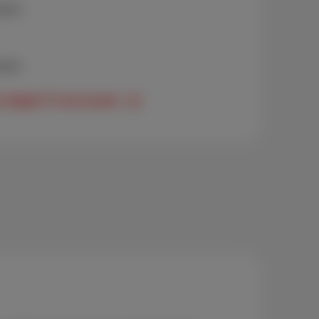
dern
dern
Digital TV bei Scarlet