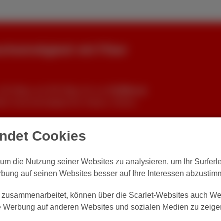
schwindigkeit mit Fiber
100 Mbps auf 300 Mbps für nur
€10/Monat
ehr Geschwindigkeit für Videos, Online-
endet Cookies
, um die Nutzung seiner Websites zu analysieren, um Ihr Surfer
rbung auf seinen Websites besser auf Ihre Interessen abzustim
t zusammenarbeitet, können über die Scarlet-Websites auch Wer
te Werbung auf anderen Websites und sozialen Medien zu zeige
t + Digital-TV + Mobile Pack inklusive