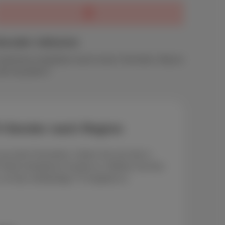
ecoder inklusive
ostenlose Installation durch einen Techniker. Warum
ehr bezahlen?
TV-Sender nach Region
aus dem Fernsehen. Sehen Sie sich die in
-Paket enthaltenen Kanäle an. Wählen Sie Ihre
 um das vollständige TV-Angebot zu