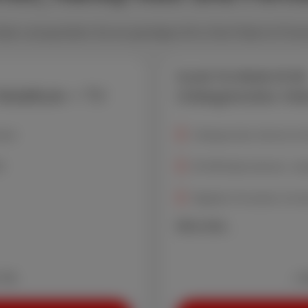
ten und genießen Sie ein günstiges All-in-One-Paket im Pro
Scarlet Trio Mobile 50 GB
Mobilfunk + TV
Unbegrenztes Int
load
Unbegrenztes Internet mit
S
50 GB Datenvolumen, unb
Digitales Fernsehen mit ü
Mehr Infos
 29)
+ A