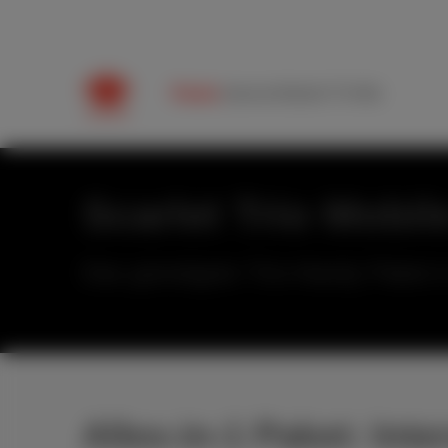
Packs
Internet
Mobile
TV
Hilfe
Scarlet Trio Mobil
Das günstigste Trio-Handy Paket i
Alles-in-1 Paket: In