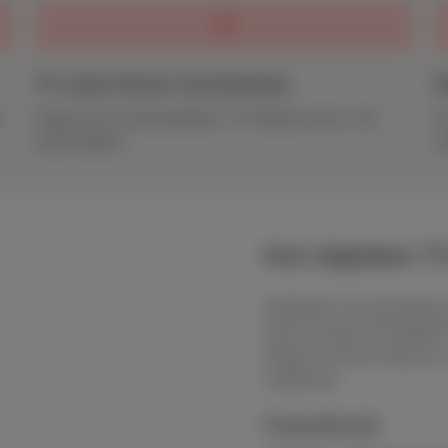
TV nach Ihrem Geschmack
D
0
Fügen Sie Themenpakete, TV Replay hinzu, Sie
K
entscheiden!
m
Ihre digitalen 
Entdecken Sie das Beste 
Ihrem Scarlet Trio Mobile
Region und Ihre Sprache,
entdecken:
Französisch