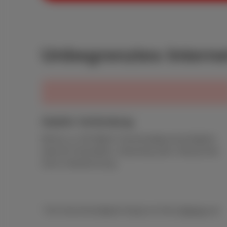
Unbegrenztes Interne
Stabile Verbindung
Mit bis zu 150 Mbit/s* Downloadgeschwindigkeit,
ideal für Homeoffice, Streaming oder Videoanrufe
ohne Unterbrechung.
* Die Geschwindigkeit hängt von Ihrer
Adresse
ab