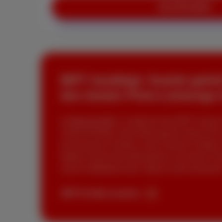
Jetzt Bestellen
BIPT bestätigt: Scarlet gehö
den besten Preis-Leistungs
Im
Bericht 2025
vergleicht das BIPT 9 ganz 
Thalia (Familie, hohe Nutzung) bis Arthur, Els
für die ganze Familie). Und in diesen Profilen 
Mobile vereint das Wesentliche zum fairen Pr
und ein Mobilfunk-Abo. Warum mehr bezahle
BIPT-Profile ansehen