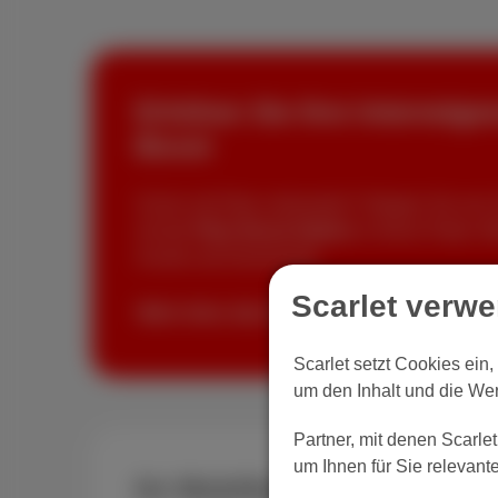
Erhöhen Sie Ihre Internetge
Boost
Schon mit Fiber verbunden? Steigen Sie von 
mit der
Fiber Boost-Option
in Ihrem Paket. M
Anrufe und Downloads.
Scarlet verw
Mehr Infos über Scarlet Glasfaser
Scarlet setzt Cookies ein
um den Inhalt und die We
Partner, mit denen Scarle
um Ihnen für Sie relevan
Ihr Mobilfunk-Abo im Interne