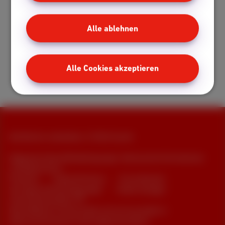
MyScarlet
Hilfe und FAQ
Alle ablehnen
Webmail
Umziehen
Kundenbewertungen
Alle Cookies akzeptieren
Verkaufspunkte
Alle Rechte vorbehalten. © 2026 Scarlet
Allgemeine Geschäftsbedingungen, Verbraucherinformationen
und Datenschutz
Preisliste
Cookie-Richtlinie
Erreichbarkeit
Vertragszusammenfassungen
Cookie manager
Unternehmensdaten
Diese Website wurde erstellt und wird verwaltet in
Übereinstimmung mit dem belgischen Recht.