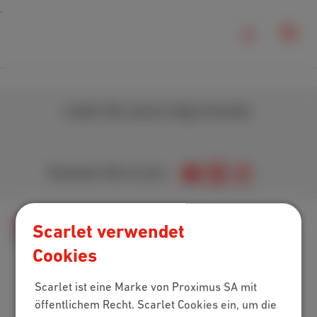
Laden Sie unsere App herunter
Kommen Sie zu uns
Internet abonnementen
Scarlet verwendet
Speedtest-Internetverbindung
Cookies
Scarlet ist eine Marke von Proximus SA mit
Packs
öffentlichem Recht. Scarlet Cookies ein, um die