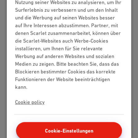
Nutzung seiner Websites zu analysieren, um Ihr
Internet + Mobilfunk
Surferlebnis zu verbessern und um den Inhalt
Internet + TV + Mobilfunk
und die Werbung auf seinen Websites besser
Internet + TV + Festnetz
auf Ihre Interessen abzustimmen. Partner, mit
Digitales Fernsehen
denen Scarlet zusammenarbeitet, können über
Internet
die Scarlet-Websites auch Werbe-Cookies
installieren, um Ihnen für Sie relevante
Standard
Werbung auf anderen Websites und sozialen
Unbegrenztes
Medien zu zeigen. Bitte beachten Sie, dass das
Glasfaser
Blockieren bestimmter Cookies das korrekte
Speedtest
Funktionieren der Website beeinträchtigen
Mobile
kann.
Red 5 GB
Cookie policy
Berry 10 GB
Cherry 20 GB
Hot 50 GB
Cookie-Einstellungen
Kundenbereich