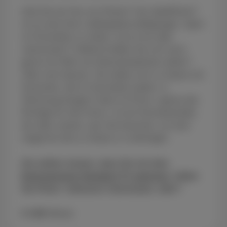
Sind Sie ein Fan von Filmen? Von Spielfilmen?
Ist es eine Ihrer Lieblingsbeschäftigungen, Sport
im Fernsehen zu sehen, sei es live oder
zeitversetzt? Vielleicht bilden Sie sich auch
gerne mit Hilfe von Dokumentationen weiter?
Oder noch besser: Sie wollen sich zu Hause mit
Konzerten, die im Fernsehen laufen, in
Stimmung bringen? Dann ist Pickx+ genau das
Richtige für Sie! Pickx+ ist ein Fernsehsender,
der alles vereint, was Sie brauchen, um eine
magische Zeit zu Hause zu verbringen.
Sie sollten wissen, dass Sie mit dem
Entertainment Standard TV optionen
, haben
Sie Pickx+ inklusive! Interessant, oder?
€ 4.99
/Monat