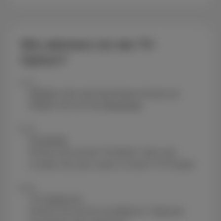
Wie aktiviere ich die TV-
Option?
1
Melden Sie sich bei Ihrem Konto an
Melden Sie sich bei
MyScarlet
.
2
Produkte
Klicken Sie auf die "Produkte" Start und
scrollen Sie nach unten zu Ihrem TV-Produkt.
3
TV-Optionen
Klicken Sie auf die Schaltfläche "Optionen