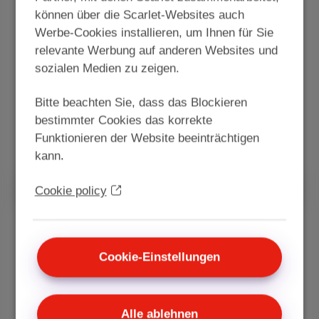
Sie zusätzliche Kanäle hinzufügen, um einen
können über die Scarlet-Websites auch
guten Thriller, eine Serie, eine Dokumentation
Werbe-Cookies installieren, um Ihnen für Sie
oder einen Zeichentrickfilm zu sehen! Sie haben
relevante Werbung auf anderen Websites und
die Wahl!
sozialen Medien zu zeigen.
€ 12,99
/Monat
Bitte beachten Sie, dass das Blockieren
bestimmter Cookies das korrekte
Funktionieren der Website beeinträchtigen
Entdecken Sie Entertainment Standard
kann.
Cookie policy
Sports
Cookie-Einstellungen
Unterstützen Sie Ihre Lieblingsteams mit Pickx
Sports! Schau dir die belgischen und
internationalen Wettkämpfe in Fußball, Tennis,
Motorsport, ...
Alle ablehnen