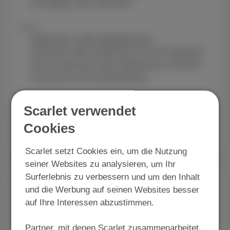
hinzufügen oder entfernen".
4
Aktivieren oder deaktivieren
Aktivieren oder deaktivieren Sie die Optionen,
die Sie aktivieren oder deaktivieren möchten,
und klicken Sie auf Bestellung.
Scarlet verwendet
Anmelden bei MyScarlet
Cookies
Scarlet setzt Cookies ein, um die Nutzung
seiner Websites zu analysieren, um Ihr
Surferlebnis zu verbessern und um den Inhalt
Entertainment Standard
und die Werbung auf seinen Websites besser
auf Ihre Interessen abzustimmen.
Mit Entertainment Standard können Sie noch
mehr aus Ihrem Fernseher herausholen, indem
Partner, mit denen Scarlet zusammenarbeitet,