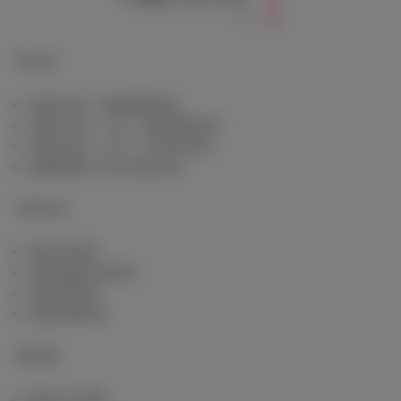
Packs
Internet + Mobilfunk
Internet + TV + Mobilfunk
Internet + TV + Festnetz
Digitales Fernsehen
Internet
Standard
Unbegrenztes
Glasfaser
Speedtest
Mobile
Red 5 GB