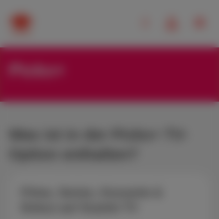
Pickx+
Was ist in der Pickx+ TV-
Option enthalten?
Filme, Serien, Konzerte &
Dokus auf Scarlet TV