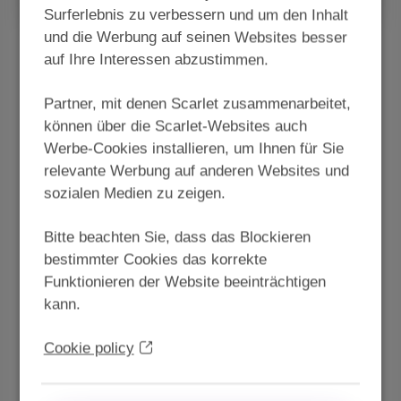
Surferlebnis zu verbessern und um den Inhalt
und die Werbung auf seinen Websites besser
Entertainment Standard Sender
auf Ihre Interessen abzustimmen.
FR
Partner, mit denen Scarlet zusammenarbeitet,
€ 12.99
/monat
können über die Scarlet-Websites auch
Werbe-Cookies installieren, um Ihnen für Sie
89 - TF1 Séries Films
relevante Werbung auf anderen Websites und
106 - MyZen TV
sozialen Medien zu zeigen.
110 - Stingray Classica
119 - Nat. Geographic Wild HD
Bitte beachten Sie, dass das Blockieren
120 - Museum TV
bestimmter Cookies das korrekte
121 - Histoire TV
Funktionieren der Website beeinträchtigen
123 - Animaux
kann.
124 - Science & Vie TV
139 - Gulli
Cookie policy
128 - Ushuaïa TV HD
152 - Tiji